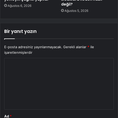
değil?
Ağustos 6, 2026
Ağustos 5, 2026
Bir yanıt yazın
E-posta adresiniz yayınlanmayacak.
Gerekli alanlar
*
ile
işaretlenmişlerdir
Y
o
r
u
m
*
Ad
*