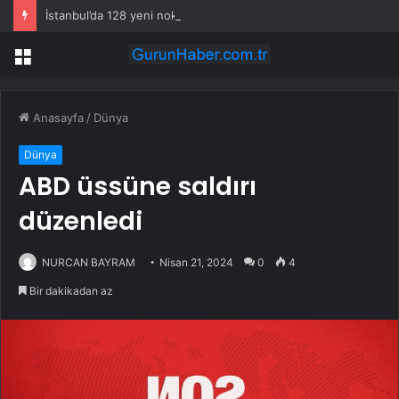
İstanbul’da 128 yeni noktaya daha EDS geliyor
Menü
Anasayfa
/
Dünya
Dünya
ABD üssüne saldırı
düzenledi
NURCAN BAYRAM
Nisan 21, 2024
0
4
Bir dakikadan az