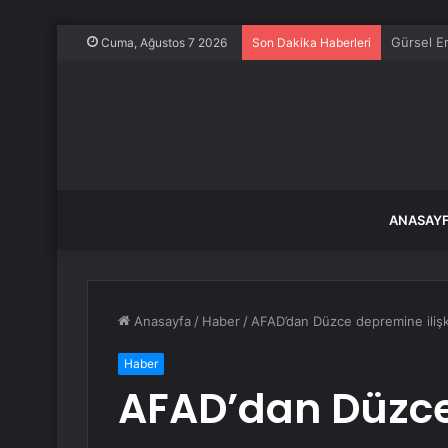
Çin, 2026
Cuma, Ağustos 7 2026
Son Dakika Haberleri
ANASAY
Anasayfa
/
Haber
/
AFAD’dan Düzce depremine ilişk
Haber
AFAD’dan Düzce