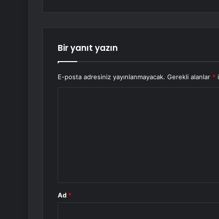
Bir yanıt yazın
E-posta adresiniz yayınlanmayacak.
Gerekli alanlar
*
i
Y
o
r
u
m
*
Ad
*