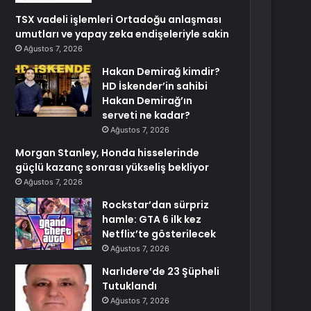
TSX vadeli işlemleri Ortadoğu anlaşması
umutları ve yapay zeka endişeleriyle sakin
Ağustos 7, 2026
Hakan Demirağ kimdir?
HD İskender’in sahibi
Hakan Demirağ’ın
serveti ne kadar?
Ağustos 7, 2026
Morgan Stanley, Honda hisselerinde
güçlü kazanç sonrası yükseliş bekliyor
Ağustos 7, 2026
Rockstar’dan sürpriz
hamle: GTA 6 ilk kez
Netflix’te gösterilecek
Ağustos 7, 2026
Narlıdere’de 23 Şüpheli
Tutuklandı
Ağustos 7, 2026