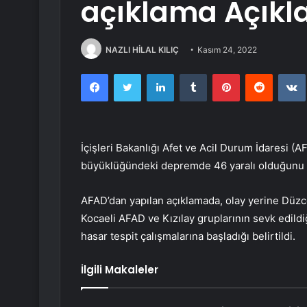
açıklama Açıkl
NAZLI HİLAL KILIÇ
Kasım 24, 2022
Facebook
Twitter
LinkedIn
Tumblr
Pinterest
Reddit
İçişleri Bakanlığı Afet ve Acil Durum İdaresi 
büyüklüğündeki depremde 46 yaralı olduğunu b
AFAD’dan yapılan açıklamada, olay yerine Düzce
Kocaeli AFAD ve Kızılay gruplarının sevk edild
hasar tespit çalışmalarına başladığı belirtildi.
İlgili Makaleler