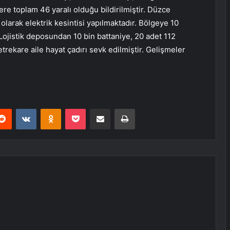
zere toplam 46 yaralı olduğu bildirilmiştir. Düzce
olarak elektrik kesintisi yapılmaktadır. Bölgeye 10
 Lojistik deposundan 10 bin battaniye, 20 adet 112
rekare aile hayat çadırı sevk edilmiştir. Gelişmeler
erest
Reddit
VKontakte
Odnoklassniki
Pocket
E-Posta ile paylaş
Yazdır