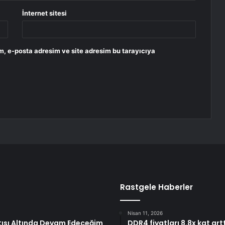
İnternet sitesi
m, e-posta adresim ve site adresim bu tarayıcıya
Rastgele Haberler
Nisan 11, 2026
atısı Altında Devam Edeceğim
DDR4 fiyatları 8.8x kat art