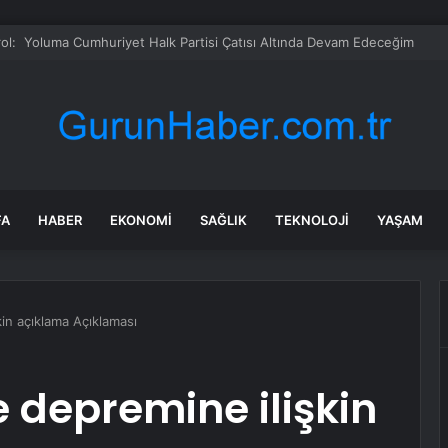
-2030 Döneminde İleri Teknoloji Ekipman İthalatını Artıracak
FA
HABER
EKONOMI
SAĞLIK
TEKNOLOJI
YAŞAM
in açıklama Açıklaması
 depremine ilişkin