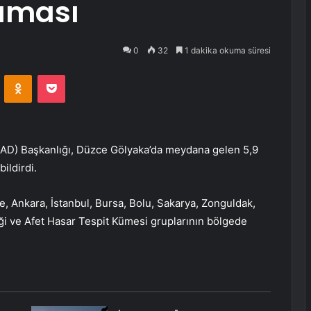
aması
0
32
1 dakika okuma süresi
VKontakte
Odnoklassniki
Pocket
(AFAD) Başkanlığı, Düzce Gölyaka’da meydana gelen 5,9
ildirdi.
, Ankara, İstanbul, Bursa, Bolu, Sakarya, Zonguldak,
iği ve Afet Hasar Tespit Kümesi gruplarının bölgede