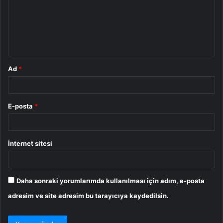
u
m
*
Ad
*
E-posta
*
İnternet sitesi
Daha sonraki yorumlarımda kullanılması için adım, e-posta
adresim ve site adresim bu tarayıcıya kaydedilsin.