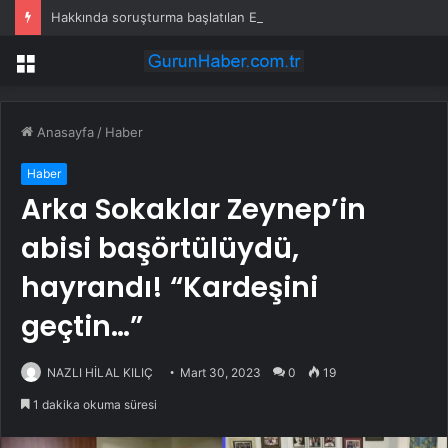
Hakkında soruşturma başlatılan Ertuğrul Özkök yurt dışından dönüyor
Menü
Anasayfa
/
Haber
Haber
Arka Sokaklar Zeynep’in
abisi başörtülüydü,
hayrandı! “Kardeşini
geçtin…”
NAZLI HİLAL KILIÇ
Mart 30, 2023
0
19
1 dakika okuma süresi