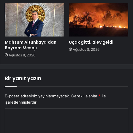
Mahsum Altunkaya’dan
Uçak gitti, alev geldi
Bayram Mesajı
Ağustos 8, 2026
Ağustos 8, 2026
Bir yanıt yazın
E-posta adresiniz yayınlanmayacak.
Gerekli alanlar
*
ile
işaretlenmişlerdir
Y
o
r