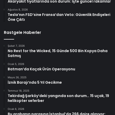
Akaryakıt fiyatlarında son durum: İşte güncel rakamlar
Ağustos 8, 2026
Tesla’nın FSD’sine Fransa’dan Veto: Güvenlik Endişeleri
Öne Çıktı
Rastgele Haberler
Şubat 7, 2026
No Rest for the Wicked, 15 Günde 500 Bin Kopya Daha
Satmış
Ocak 5, 2026
Batman’da Kaçak Ürün Operasyonu
Mayıs 26, 2025
İznik Barajı’nda 5 Yıl Gecikme
Temmuz 18, 2025
Tekirdağ Şarköy’deki yangında son durum… 15 uçak, 19
helikopter seferber
Ocak 6, 2026
Bu arabanın parasına İstanbul’da 266 daire alınıyor: