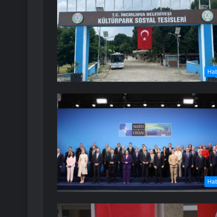
Ha
Ha