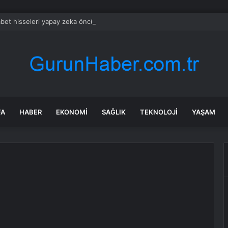
bet hisseleri yapay zeka öncüsü Jeff Dean’in ayrılmasıyla %5 düştü
FA
HABER
EKONOMI
SAĞLIK
TEKNOLOJI
YAŞAM