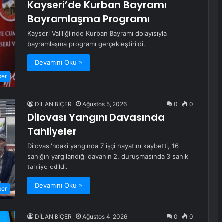
Kayseri’de Kurban Bayramı
Bayramlaşma Programı
Kayseri Valiliği'nde Kurban Bayramı dolayısıyla
bayramlaşma programı gerçekleştirildi.
Devamını Oku »
ber
DİLAN BİÇER
Ağustos 5, 2026
0
0
Dilovası Yangını Davasında
Tahliyeler
Dilovası'ndaki yangında 7 işçi hayatını kaybetti, 16
sanığın yargılandığı davanın 2. duruşmasında 3 sanık
tahliye edildi.
Devamını Oku »
ber
DİLAN BİÇER
Ağustos 4, 2026
0
0