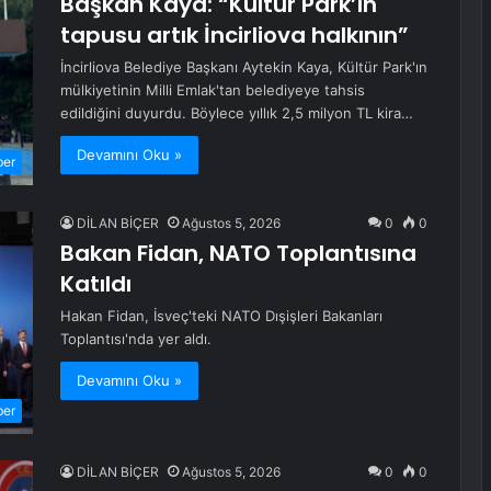
Başkan Kaya: “Kültür Park’ın
tapusu artık İncirliova halkının”
İncirliova Belediye Başkanı Aytekin Kaya, Kültür Park'ın
mülkiyetinin Milli Emlak'tan belediyeye tahsis
edildiğini duyurdu. Böylece yıllık 2,5 milyon TL kira…
Devamını Oku »
ber
DİLAN BİÇER
Ağustos 5, 2026
0
0
Bakan Fidan, NATO Toplantısına
Katıldı
Hakan Fidan, İsveç'teki NATO Dışişleri Bakanları
Toplantısı'nda yer aldı.
Devamını Oku »
ber
DİLAN BİÇER
Ağustos 5, 2026
0
0