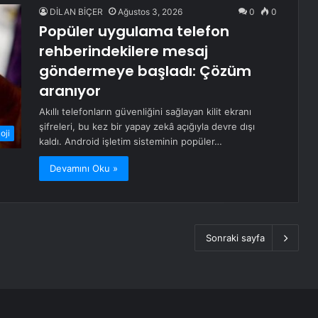
DİLAN BİÇER
Ağustos 3, 2026
0
0
Popüler uygulama telefon
rehberindekilere mesaj
göndermeye başladı: Çözüm
aranıyor
Akıllı telefonların güvenliğini sağlayan kilit ekranı
şifreleri, bu kez bir yapay zekâ açığıyla devre dışı
oji
kaldı. Android işletim sisteminin popüler…
Devamını Oku »
Sonraki sayfa