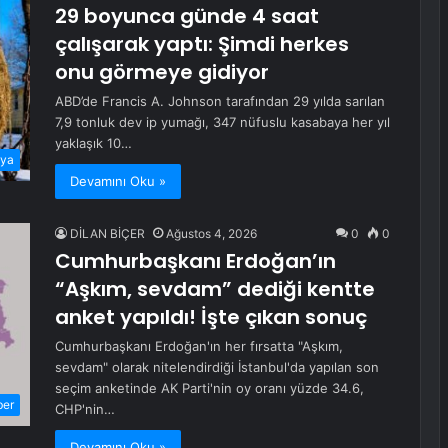
29 boyunca günde 4 saat
çalışarak yaptı: Şimdi herkes
onu görmeye gidiyor
ABD’de Francis A. Johnson tarafından 29 yılda sarılan
7,9 tonluk dev ip yumağı, 347 nüfuslu kasabaya her yıl
yaklaşık 10…
ya
Devamını Oku »
DİLAN BİÇER
Ağustos 4, 2026
0
0
Cumhurbaşkanı Erdoğan’ın
“Aşkım, sevdam” dediği kentte
anket yapıldı! İşte çıkan sonuç
Cumhurbaşkanı Erdoğan'ın her fırsatta "Aşkım,
sevdam" olarak nitelendirdiği İstanbul'da yapılan son
seçim anketinde AK Parti'nin oy oranı yüzde 34.6,
ber
CHP'nin…
Devamını Oku »