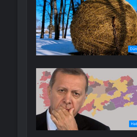
Dün
Ha