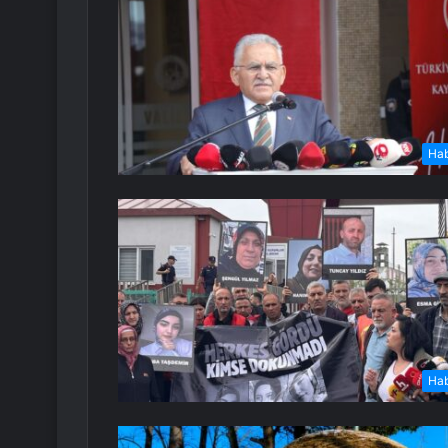
Ha
Ha