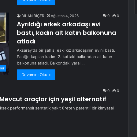
DİLAN BİÇER
Ağustos 4, 2026
0
0
Ayrıldığı erkek arkadaşı evi
bastı, kadın alt katın balkonuna
atladı
Aksaray'da bir şahıs, eski kız arkadaşının evini bastı.
Paniğe kapılan kadın, 2. kattaki balkondan alt katın
balkonuna atladı. Balkondaki yaralı…
ber
Devamını Oku »
0
0
evcut araçlar için yeşil alternatif
üksek performanslı sentetik yakıt üreten patentli bir kimyasal