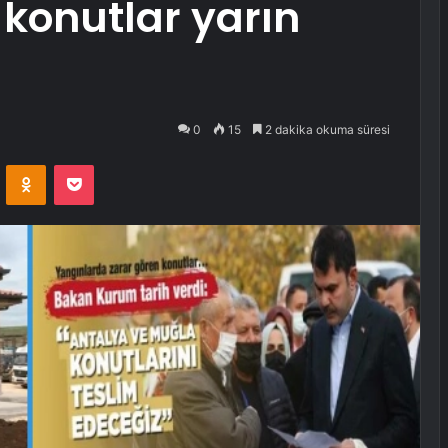
 konutlar yarın
0
15
2 dakika okuma süresi
VKontakte
Odnoklassniki
Pocket