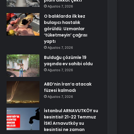
planı dikkat çekti
Ağustos 7, 2026
O balıklarda ilk kez
bulaşıcı hastalık
görüldü: Uzmanlar
‘tüketmeyin’ çağrısı
yaptı
Ağustos 7, 2026
Bulduğu çözümle 19
yaşında ev sahibi oldu
Ağustos 7, 2026
ABD’nin İran’a atacak
füzesi kalmadı
Ağustos 7, 2026
İstanbul ARNAVUTKÖY su
kesintisi! 21-22 Temmuz
İSKİ Arnavutköy su
kesintisi ne zaman