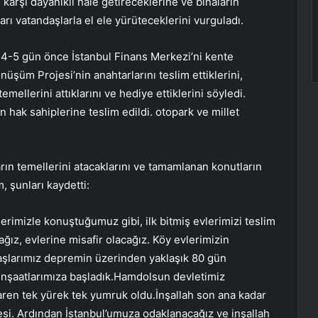
karşı dayanıklı hale getireceklerine ve binaların
ı vatandaşlarla el ele yürüteceklerini vurguladı.
 4-5 gün önce İstanbul Finans Merkezi’ni kente
üşüm Projesi’nin anahtarlarını teslim ettiklerini,
llerini attıklarını ve hediye ettiklerini söyledi.
 hak sahiplerine teslim edildi. otopark ve millet
ın temellerini atacaklarını ve tamamlanan konutların
, şunları kaydetti:
rimizle konuştuğumuz gibi, ilk bitmiş evlerimizi teslim
ağız, evlerine misafir olacağız. Köy evlerimizin
daşlarımız depremin üzerinden yaklaşık 80 gün
 inşaatlarımıza başladık.Hamdolsun devletimiz
baren tek yürek tek yumruk oldu.İnşallah son ana kadar
lgesi. Ardından İstanbul’umuza odaklanacağız ve inşallah