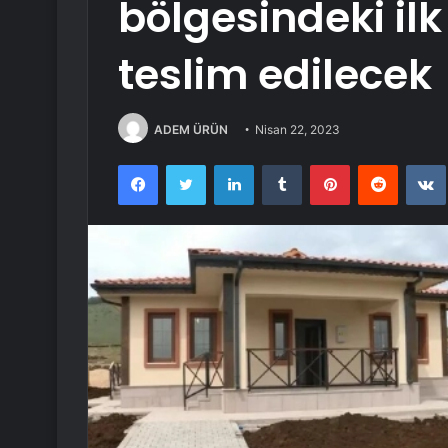
bölgesindeki ilk
teslim edilecek
ADEM ÜRÜN
Nisan 22, 2023
Facebook
Twitter
LinkedIn
Tumblr
Pinterest
Reddit