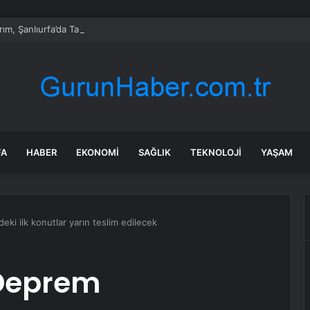
ırım, Şanlıurfa’da Taraftarlarla Buluştu
FA
HABER
EKONOMI
SAĞLIK
TEKNOLOJI
YAŞAM
i ilk konutlar yarın teslim edilecek
Deprem