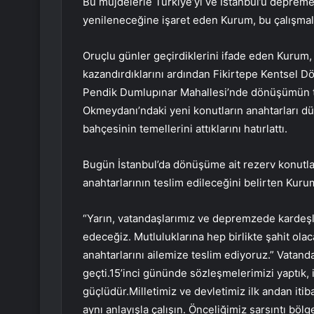
Bu müjdelerle Türkiye’yi ve İstanbul’u depreme 
yenileneceğine işaret eden Kurum, bu çalışmalar
Oruçlu günler geçirdiklerini ifade eden Kurum,
kazandırdıklarını ardından Fikirtepe Kentsel Dön
Pendik Dumlupınar Mahallesi’nde dönüşümün teme
Okmeydanı’ndaki yeni konutların anahtarları dün
bahçesinin temellerini attıklarını hatırlattı.
Bugün İstanbul’da dönüşüme ait rezerv konutlar
anahtarlarının teslim edileceğini belirten Kurum
“Yarın, vatandaşlarımız ve depremzede kardeşle
edeceğiz. Mutluluklarına hep birlikte şahit olac
anahtarlarını ailemize teslim ediyoruz.” Vatan
geçti.15’inci gününde sözleşmelerimizi yaptık,
güçlüdür.Milletimiz ve devletimiz ilk andan iti
aynı anlayışla çalışın. Önceliğimiz sarsıntı bö