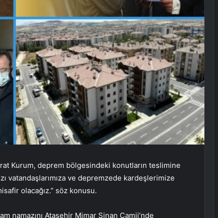
Murat Kurum, deprem bölgesindeki konutların teslimine
rımızı vatandaşlarımıza ve depremzede kardeşlerimize
misafir olacağız.” söz konusu.
ayram namazını Ataşehir Mimar Sinan Camii’nde