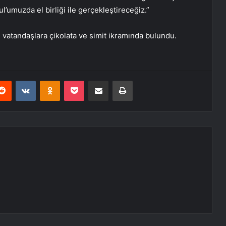
umuzda el birliği ile gerçekleştireceğiz.”
vatandaşlara çikolata ve simit ikramında bulundu.
erest
Reddit
VKontakte
Odnoklassniki
Pocket
E-Posta ile paylaş
Yazdır