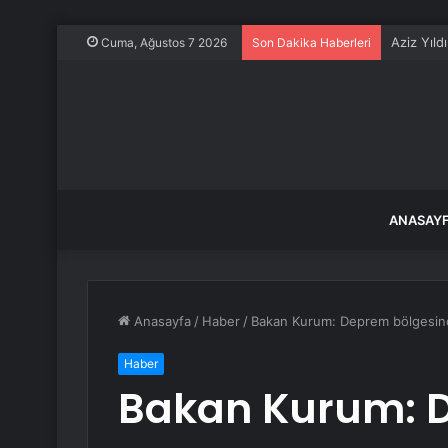
Aziz Yıld
Cuma, Ağustos 7 2026
Son Dakika Haberleri
ANASAY
Anasayfa
/
Haber
/
Bakan Kurum: Deprem bölgesindek
Haber
Bakan Kurum: 