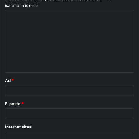
işaretlenmişlerdir
Y
o
r
u
m
*
Ad
*
E-posta
*
İnternet sitesi