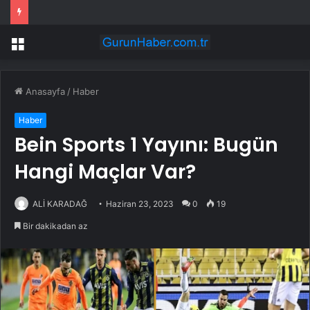
Menü
Anasayfa
/
Haber
Haber
Bein Sports 1 Yayını: Bugün
Hangi Maçlar Var?
ALİ KARADAĞ
Haziran 23, 2023
0
19
Bir dakikadan az