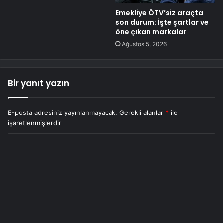
Emekliye ÖTV’siz araçta
son durum: İşte şartlar ve
öne çıkan markalar
Ağustos 5, 2026
Bir yanıt yazın
E-posta adresiniz yayınlanmayacak.
Gerekli alanlar
*
ile
işaretlenmişlerdir
Y
o
r
u
m
*