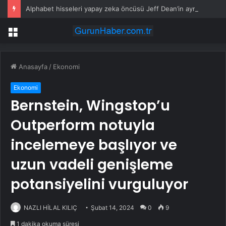
Alphabet hisseleri yapay zeka öncüsü Jeff Dean’in ayrılmasıyla %5 düştü
Menü
Anasayfa
/
Ekonomi
Ekonomi
Bernstein, Wingstop’u
Outperform notuyla
incelemeye başlıyor ve
uzun vadeli genişleme
potansiyelini vurguluyor
NAZLI HİLAL KILIÇ
Şubat 14, 2024
0
9
1 dakika okuma süresi