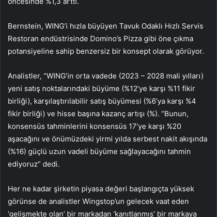
öncesinde %1,3 arttı.
Bernstein, WING’i hızla büyüyen Tavuk Odaklı Hızlı Servis
Restoran endüstrisinde Domino’s Pizza gibi öne çıkma
potansiyeline sahip benzersiz bir konsept olarak görüyor.
Analistler, “WING’in orta vadede (2023 – 2028 mali yılları)
yeni satış noktalarındaki büyüme (%12’ye karşı %11 fikir
birliği), karşılaştırılabilir satış büyümesi (%6’ya karşı %4
fikir birliği) ve hisse başına kazanç artışı (%). “Bunun,
konsensüs tahminlerini konsensüs 17’ye karşı %20
aşacağını ve önümüzdeki yirmi yılda serbest nakit akışında
(%16) güçlü uzun vadeli büyüme sağlayacağını tahmin
ediyoruz” dedi.
Her ne kadar şirketin piyasa değeri başlangıçta yüksek
görünse de analistler Wingstop’un gelecek vaat eden
‘gelişmekte olan’ bir markadan ‘kanıtlanmış’ bir markaya