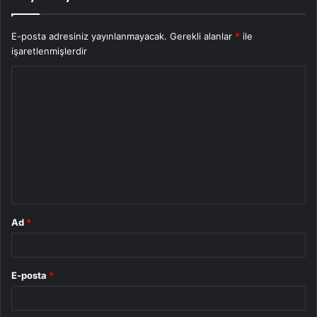
E-posta adresiniz yayınlanmayacak.
Gerekli alanlar
*
ile
işaretlenmişlerdir
Y
o
r
u
m
*
Ad
*
E-posta
*