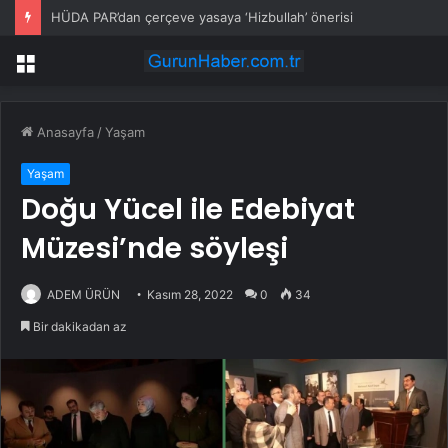
HÜDA PAR’dan çerçeve yasaya ‘Hizbullah’ önerisi
Menü
Anasayfa
/
Yaşam
Yaşam
Doğu Yücel ile Edebiyat
Müzesi’nde söyleşi
ADEM ÜRÜN
Kasım 28, 2022
0
34
Bir dakikadan az