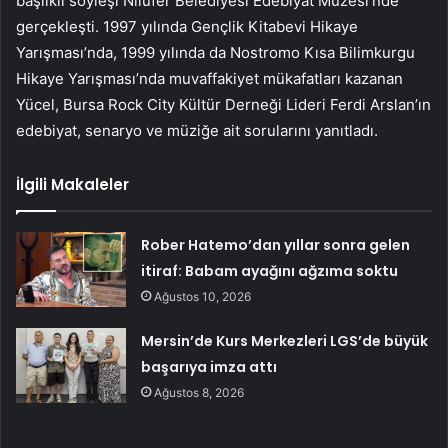
başlıklı söyleşi Nilüfer Belediyesi Edebiyat Müzesi’nde
gerçekleşti. 1997 yılında Gençlik Kitabevi Hikaye
Yarışması’nda, 1999 yılında da Nostromo Kısa Bilimkurgu
Hikaye Yarışması’nda muvaffakiyet mükafatları kazanan
Yücel, Bursa Rock City Kültür Derneği Lideri Ferdi Arslan’ın
edebiyat, senaryo ve müziğe ait sorularını yanıtladı.
İlgili Makaleler
Rober Hatemo’dan yıllar sonra gelen
itiraf: Babam ayağını ağzıma soktu
Ağustos 10, 2026
Mersin’de Kurs Merkezleri LGS’de büyük
başarıya imza attı
Ağustos 8, 2026