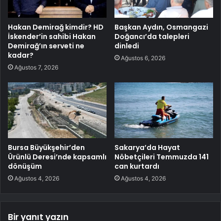
Hakan Demirağ kimdir? HD
Başkan Aydın, Osmangazi
İskender’in sahibi Hakan
Doğancı’da talepleri
Demirağ’ın serveti ne
dinledi
kadar?
Ağustos 6, 2026
Ağustos 7, 2026
Bursa Büyükşehir’den
Sakarya’da Hayat
Ürünlü Deresi’nde kapsamlı
Nöbetçileri Temmuzda 141
dönüşüm
can kurtardı
Ağustos 4, 2026
Ağustos 4, 2026
Bir yanıt yazın