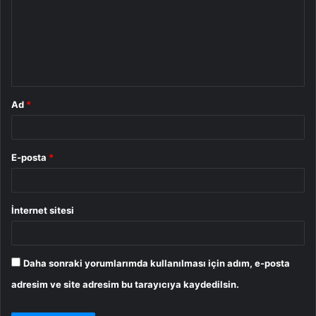
r
u
m
*
Ad
*
E-posta
*
İnternet sitesi
Daha sonraki yorumlarımda kullanılması için adım, e-posta
adresim ve site adresim bu tarayıcıya kaydedilsin.