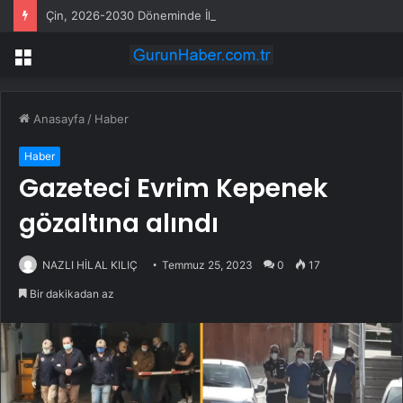
Çin, 2026-2030 Döneminde İleri Teknoloji Ekipman İthalatını Artıracak
Menü
Anasayfa
/
Haber
Haber
Gazeteci Evrim Kepenek
gözaltına alındı
NAZLI HİLAL KILIÇ
Temmuz 25, 2023
0
17
Bir dakikadan az