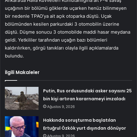
Ankara’da Hava Kuvvetleri Komutanlığına ait F-4 savaş
uçağının bir bölümü göklerde uçarken henüz bilinmeyen
bir nedenle TPAO’ya ait açık otoparka düştü. Uçak
bölümünden kesilen parkurdaki 3 otomobilin üzerine
düştü. Düşme sonucu 3 otomobilde maddi hasar meydana
geldi. Yetkililer tarafından uçağın bazı bölümleri
kaldırılırken, görgü tanıkları olayla ilgili açıklamalarda
bulundu.
İlgili Makaleler
Putin, Rus ordusundaki asker sayısını 25
bin kişi artıran kararnameyi imzaladı
Ağustos 9, 2026
Hakkında soruşturma başlatılan
Ertuğrul Özkök yurt dışından dönüyor
Ağustos 9, 2026