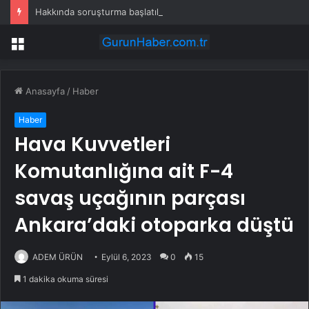
Hakkında soruşturma başlatılan Ertuğrul Özkök yurt dışından dönüyor
Menü
Anasayfa
/
Haber
Haber
Hava Kuvvetleri
Komutanlığına ait F-4
savaş uçağının parçası
Ankara’daki otoparka düştü
ADEM ÜRÜN
Eylül 6, 2023
0
15
1 dakika okuma süresi