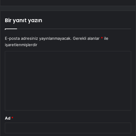
Bir yanıt yazın
E-posta adresiniz yayınlanmayacak.
Gerekli alanlar
*
ile
işaretlenmişlerdir
Y
o
r
u
m
*
Ad
*