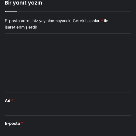
Bir yanıt yazın
E-posta adresiniz yayınlanmayacak.
Gerekli alanlar
*
ile
işaretlenmişlerdir
Y
o
r
u
m
*
Ad
*
E-posta
*