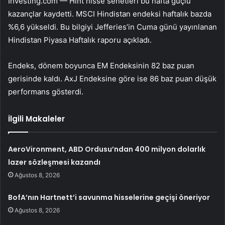
Investing.com — Hint hisse senetleri bu hafta güçlü
kazançlar kaydetti.
MSCI Hindistan endeksi
haftalık bazda
%6,6 yükseldi. Bu bilgiyi Jefferies’in Cuma günü yayınlanan
Hindistan Piyasa Haftalık raporu açıkladı.
Endeks, dönem boyunca
EM Endeksinin
82 baz puan
gerisinde kaldı.
AxJ Endeksine
göre ise 86 baz puan düşük
performans gösterdi.
İlgili Makaleler
AeroVironment, ABD Ordusu’ndan 400 milyon dolarlık
lazer sözleşmesi kazandı
Ağustos 8, 2026
BofA’nın Hartnett’i savunma hisselerine geçişi öneriyor
Ağustos 8, 2026