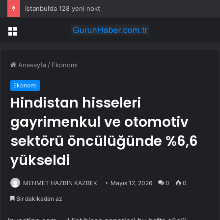
İstanbul’da 128 yeni noktaya daha EDS geliyor
Menü
Anasayfa
/
Ekonomi
Ekonomi
Hindistan hisseleri
gayrimenkul ve otomotiv
sektörü öncülüğünde %6,6
yükseldi
MEHMET HAZBİN KAZBEK
Mayıs 12, 2026
0
0
Bir dakikadan az