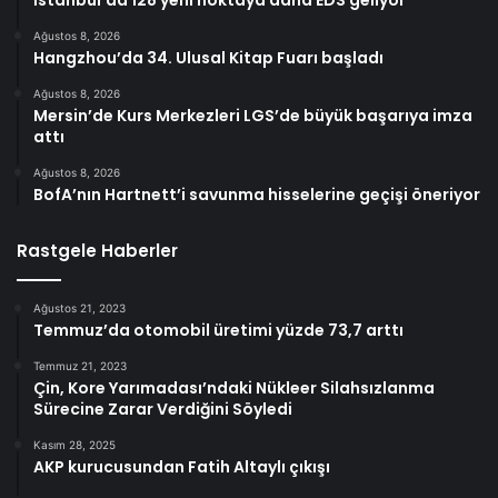
İstanbul’da 128 yeni noktaya daha EDS geliyor
Ağustos 8, 2026
Hangzhou’da 34. Ulusal Kitap Fuarı başladı
Ağustos 8, 2026
Mersin’de Kurs Merkezleri LGS’de büyük başarıya imza
attı
Ağustos 8, 2026
BofA’nın Hartnett’i savunma hisselerine geçişi öneriyor
Rastgele Haberler
Ağustos 21, 2023
Temmuz’da otomobil üretimi yüzde 73,7 arttı
Temmuz 21, 2023
Çin, Kore Yarımadası’ndaki Nükleer Silahsızlanma
Sürecine Zarar Verdiğini Söyledi
Kasım 28, 2025
AKP kurucusundan Fatih Altaylı çıkışı