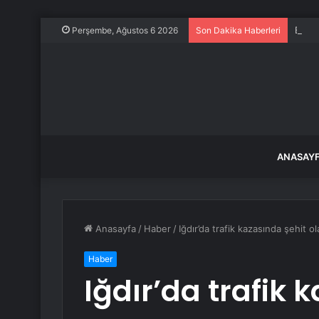
Başka
Perşembe, Ağustos 6 2026
Son Dakika Haberleri
ANASAY
Anasayfa
/
Haber
/
Iğdır’da trafik kazasında şehit o
Haber
Iğdır’da trafik 