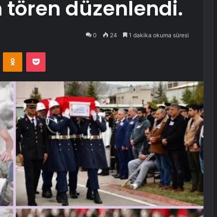
n tören düzenlendi.
0
24
1 dakika okuma süresi
VKontakte
Odnoklassniki
Pocket