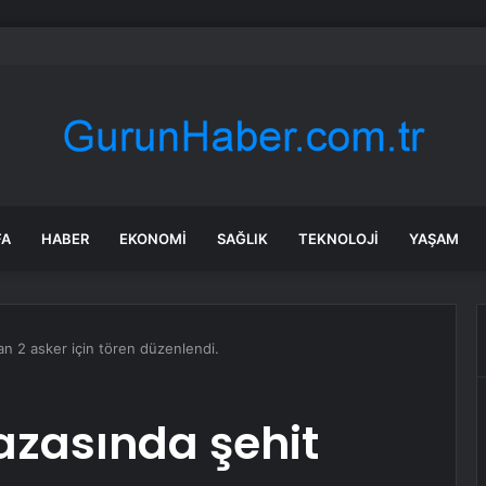
n Aydın, Osmangazi Doğancı’da talepleri dinledi
FA
HABER
EKONOMI
SAĞLIK
TEKNOLOJI
YAŞAM
lan 2 asker için tören düzenlendi.
kazasında şehit