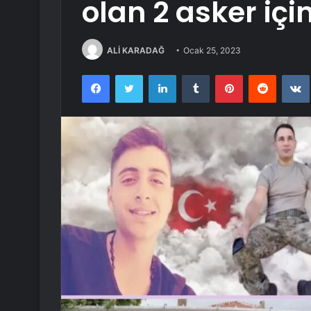
olan 2 asker içi
ALİ KARADAĞ
Ocak 25, 2023
Facebook
Twitter
LinkedIn
Tumblr
Pinterest
Reddit