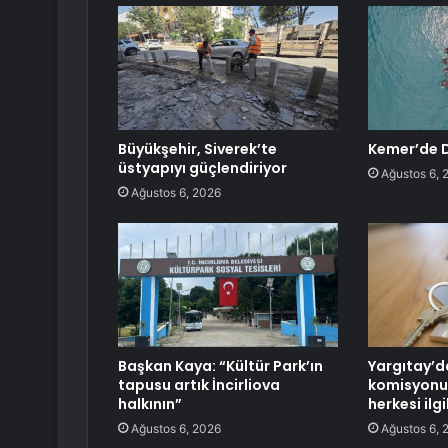
Büyükşehir, Siverek’te
Kemer’de D
üstyapıyı güçlendiriyor
Ağustos 6, 
Ağustos 6, 2026
Başkan Kaya: “Kültür Park’ın
Yargıtay’d
tapusu artık İncirliova
komisyonu 
halkının”
herkesi ilg
Ağustos 6, 2026
Ağustos 6, 