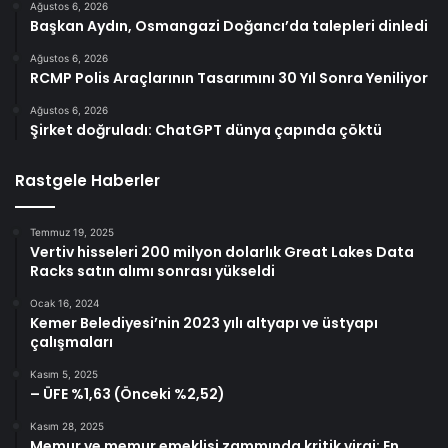
Ağustos 6, 2026
Başkan Aydın, Osmangazi Doğancı’da talepleri dinledi
Ağustos 6, 2026
RCMP Polis Araçlarının Tasarımını 30 Yıl Sonra Yeniliyor
Ağustos 6, 2026
Şirket doğruladı: ChatGPT dünya çapında çöktü
Rastgele Haberler
Temmuz 19, 2025
Vertiv hisseleri 200 milyon dolarlık Great Lakes Data
Racks satın alımı sonrası yükseldi
Ocak 16, 2024
Kemer Belediyesi’nin 2023 yılı altyapı ve üstyapı
çalışmaları
Kasım 5, 2025
– ÜFE %1,63 (Önceki %2,52)
Kasım 28, 2025
Memur ve memur emeklisi zammında kritik viraj: En