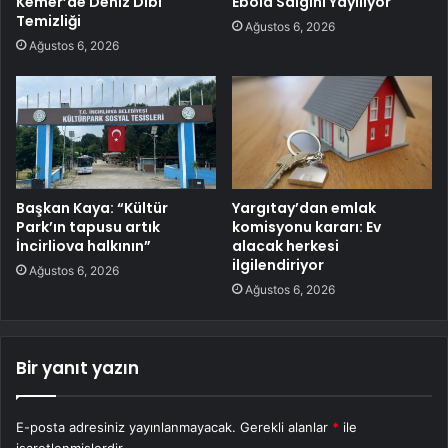
Kemer’de Deniz Dibi
Ebola Salgını Yayılıyor
Temizliği
Ağustos 6, 2026
Ağustos 6, 2026
Başkan Kaya: “Kültür
Yargıtay’dan emlak
Park’ın tapusu artık
komisyonu kararı: Ev
İncirliova halkının”
alacak herkesi
ilgilendiriyor
Ağustos 6, 2026
Ağustos 6, 2026
Bir yanıt yazın
E-posta adresiniz yayınlanmayacak.
Gerekli alanlar
*
ile