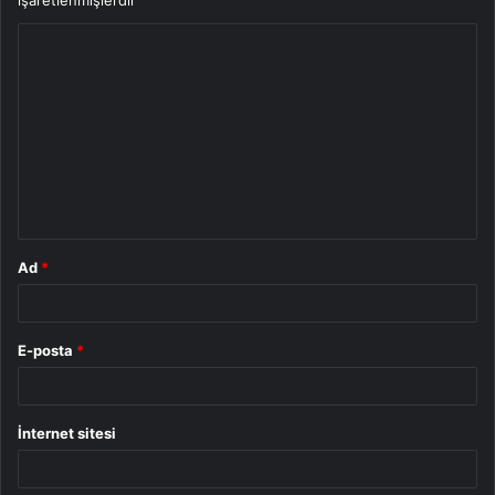
işaretlenmişlerdir
Y
o
r
u
m
*
Ad
*
E-posta
*
İnternet sitesi