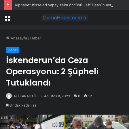
Alphabet hisseleri yapay zeka öncüsü Jeff Dean’in ayrılmasıyla %5 düştü
Menü
Anasayfa
/
Haber
Haber
İskenderun’da Ceza
Operasyonu: 2 Şüpheli
Tutuklandı
ALİ KARADAĞ
Ağustos 8, 2023
0
12
Bir dakikadan az