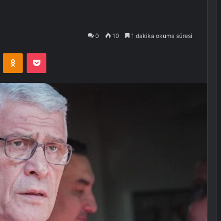
0
10
1 dakika okuma süresi
VKontakte
Odnoklassniki
Pocket