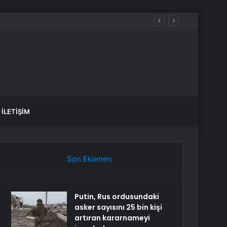
İLETIŞIM
Son Eklenen
Putin, Rus ordusundaki
asker sayısını 25 bin kişi
artıran kararnameyi