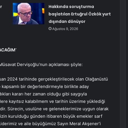
r
Hakkında soruşturma
başlatılan Ertuğrul Özkök yurt
dışından dönüyor
Ağustos 9, 2026
ACAĞIM’
Müsavat Dervişoğlu’nun açıklaması şöyle:
an 2024 tarihinde gerçekleştirilecek olan Olağanüstü
e kapsamlı bir değerlendirmeyle birlikte aday
ıkları kararı her zaman olduğu gibi saygıyla
elere kayıtsız kalabilmem ve tarihin üzerime yüklediği
r. Sürecin, usulüne ve geleneklerimize uygun olarak
mizin kurulduğu günden itibaren büyük emekler sarf
iderimiz ve aile büyüğümüz Sayın Meral Akşener’i