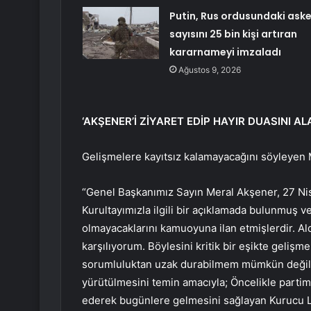
Putin, Rus ordusundaki aske
sayısını 25 bin kişi artıran
kararnameyi imzaladı
Ağustos 9, 2026
‘AKŞENER’İ ZİYARET EDİP HAYIR DUASINI AL
Gelişmelere kayıtsız kalamayacağını söyleyen 
“Genel Başkanımız Sayın Meral Akşener, 27 Nis
Kurultayımızla ilgili bir açıklamada bulunmuş v
olmayacaklarını kamuoyuna ilan etmişlerdir. Ald
karşılıyorum. Böylesini kritik bir eşikte gelişm
sorumluluktan uzak durabilmem mümkün değildi
yürütülmesini temin amacıyla; Öncelikle parti
ederek bugünlere gelmesini sağlayan Kurucu L