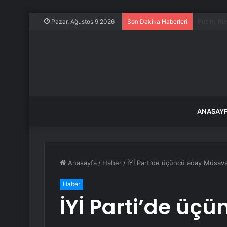
Hakkında
Pazar, Ağustos 9 2026
Son Dakika Haberleri
ANASAY
Anasayfa
/
Haber
/
İYİ Parti’de üçüncü aday Müsav
Haber
İYİ Parti’de üç