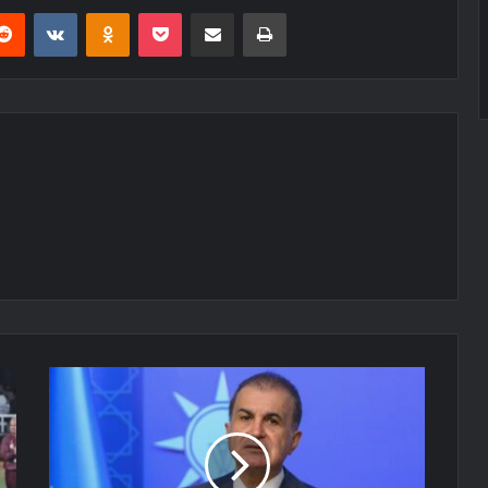
erest
Reddit
VKontakte
Odnoklassniki
Pocket
E-Posta ile paylaş
Yazdır