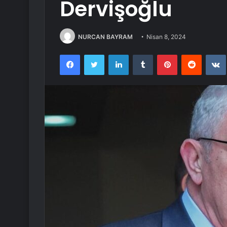
Dervişoğlu
NURCAN BAYRAM
Nisan 8, 2024
Facebook
Twitter
LinkedIn
Tumblr
Pinterest
Reddit