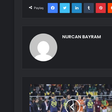
Facebook
Twitter
LinkedIn
Tumblr
Pint
Paylaş
NURCAN BAYRAM