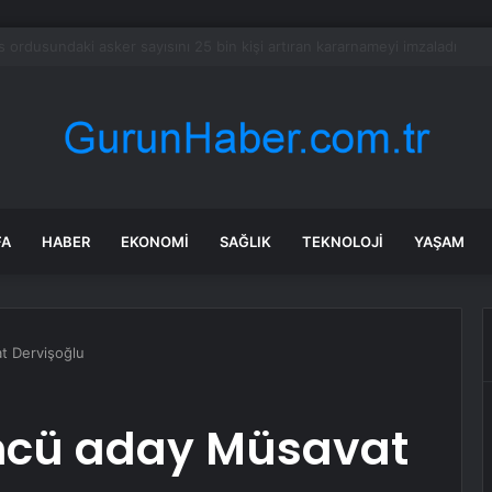
 soruşturma başlatılan Ertuğrul Özkök yurt dışından dönüyor
FA
HABER
EKONOMI
SAĞLIK
TEKNOLOJI
YAŞAM
at Dervişoğlu
üncü aday Müsavat