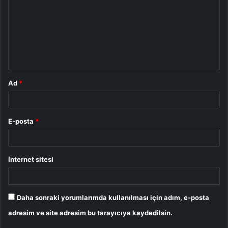
r
u
m
*
Ad
*
E-posta
*
İnternet sitesi
Daha sonraki yorumlarımda kullanılması için adım, e-posta
adresim ve site adresim bu tarayıcıya kaydedilsin.