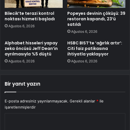
Bilecik’te terazi kontrol
Popeyes devinin çöküşü: 39
noktası hizmeti başladı
restoran kapandı, 23’ü
satıldı
Ağustos 6, 2026
Ağustos 6, 2026
Alphabet hisseleri yapay
HSBC BIST’te ’ağırlık artır’:
zeka öncüsü Jeff Dean’in
Citi faiz patikasına
ayrılmasıyla %5 düştü
ihtiyatla yaklaşıyor
Ağustos 6, 2026
Ağustos 6, 2026
Bir yanıt yazın
E-posta adresiniz yayınlanmayacak.
Gerekli alanlar
*
ile
işaretlenmişlerdir
Y
o