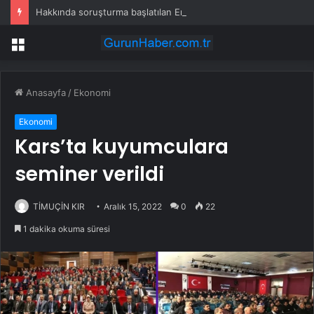
Hakkında soruşturma başlatılan Ertuğrul Özkök yurt dışından dönüyor
Menü
Anasayfa
/
Ekonomi
Ekonomi
Kars’ta kuyumculara
seminer verildi
TİMUÇİN KIR
Aralık 15, 2022
0
22
1 dakika okuma süresi