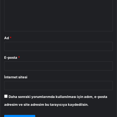
u
m
*
Ad
*
E-posta
*
İnternet sitesi
Daha sonraki yorumlarımda kullanılması için adım, e-posta
adresim ve site adresim bu tarayıcıya kaydedilsin.