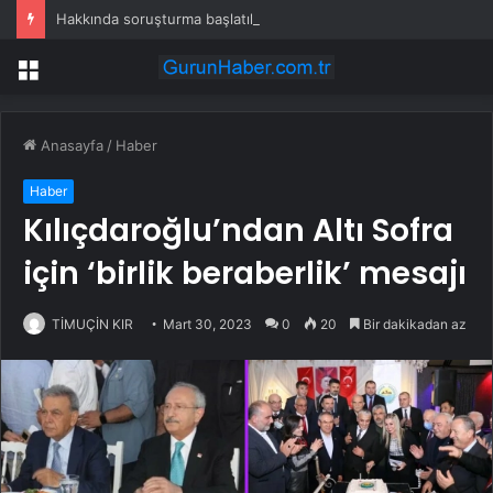
Hakkında soruşturma başlatılan Ertuğrul Özkök yurt dışından dönüyor
Menü
Anasayfa
/
Haber
Haber
Kılıçdaroğlu’ndan Altı Sofra
için ‘birlik beraberlik’ mesajı
TİMUÇİN KIR
Mart 30, 2023
0
20
Bir dakikadan az