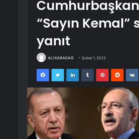
Cumhurbaşkanı
“Sayın Kemal” 
yanıt
ALİ KARADAĞ
Şubat 1, 2023
Facebook
Twitter
LinkedIn
Tumblr
Pinterest
Reddit