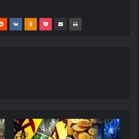
erest
Reddit
VKontakte
Odnoklassniki
Pocket
E-Posta ile paylaş
Yazdır