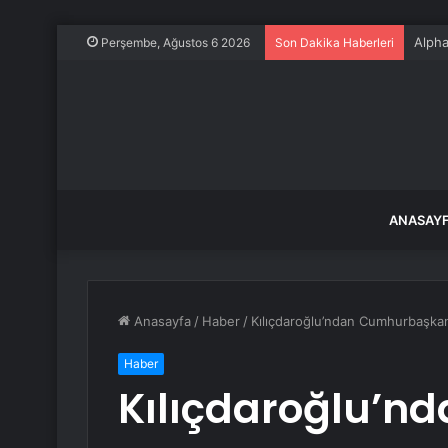
Alpha
Perşembe, Ağustos 6 2026
Son Dakika Haberleri
ANASAY
Anasayfa
/
Haber
/
Kılıçdaroğlu’ndan Cumhurbaşkanı
Haber
Kılıçdaroğlu’nd