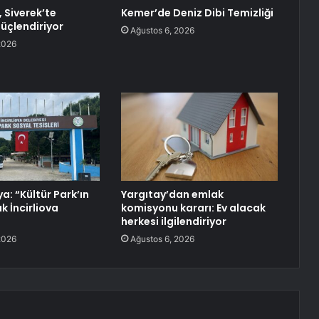
 Siverek’te
Kemer’de Deniz Dibi Temizliği
güçlendiriyor
Ağustos 6, 2026
2026
a: “Kültür Park’ın
Yargıtay’dan emlak
k İncirliova
komisyonu kararı: Ev alacak
herkesi ilgilendiriyor
2026
Ağustos 6, 2026