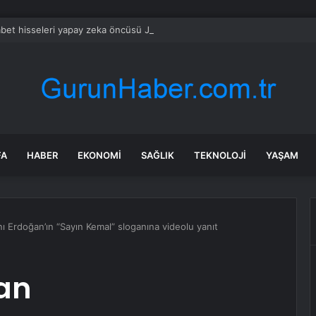
bet hisseleri yapay zeka öncüsü Jeff Dean’in ayrılmasıyla %5 düştü
FA
HABER
EKONOMI
SAĞLIK
TEKNOLOJI
YAŞAM
 Erdoğan’ın “Sayın Kemal” sloganına videolu yanıt
an