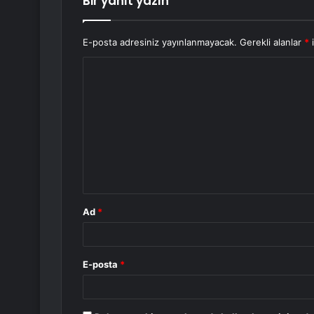
Bir yanıt yazın
E-posta adresiniz yayınlanmayacak.
Gerekli alanlar
*
i
Y
o
r
u
m
*
Ad
*
E-posta
*