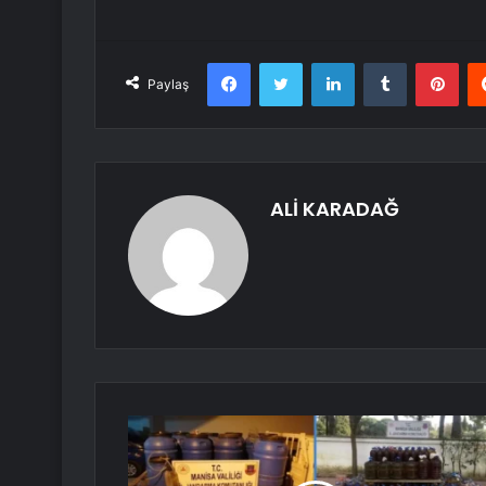
Facebook
Twitter
LinkedIn
Tumblr
Pint
Paylaş
ALİ KARADAĞ