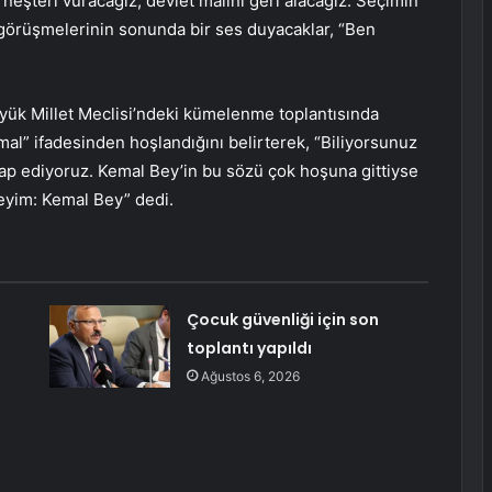
r; neşteri vuracağız, devlet malını geri alacağız. Seçimin
n görüşmelerinin sonunda bir ses duyacaklar, “Ben
yük Millet Meclisi’ndeki kümelenme toplantısında
al” ifadesinden hoşlandığını belirterek, “Biliyorsunuz
tap ediyoruz. Kemal Bey’in bu sözü çok hoşuna gittiyse
eyim: Kemal Bey” dedi.
Çocuk güvenliği için son
toplantı yapıldı
Ağustos 6, 2026