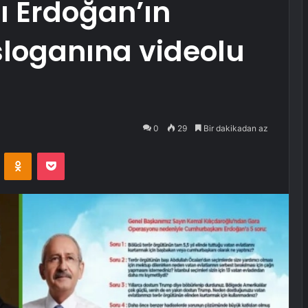
 Erdoğan’ın
sloganına videolu
0
29
Bir dakikadan az
VKontakte
Odnoklassniki
Pocket