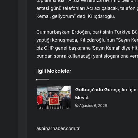
toplantısında, “Arsız ve hırsıza tavrımız bellidi
ertesi günü telefonları Acı acı çalacak, telefo
Kemal, geliyorum” dedi Kılıçdaroğlu.
Cumhurbaşkanı Erdoğan, partisinin Türkiye Bü
yaptığı konuşmada, Kılıçdaroğlu’nun “Sayın Kem
biz CHP genel başkanına ‘Sayın Kemal’ diye hi
bundan sonra kullanacağı yeni sloganı ona ver
İlgili Makaleler
Gölbaşı’nda Güreşçiler İçin
Mevlit
Ağustos 6, 2026
akpinarhaber.com.tr