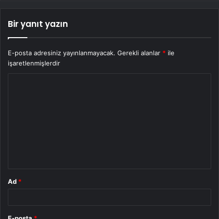
Bir yanıt yazın
E-posta adresiniz yayınlanmayacak.
Gerekli alanlar
*
ile
işaretlenmişlerdir
Y
o
r
u
m
*
Ad
*
E-posta
*