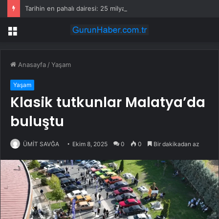
Tarihin en pahalı dairesi: 25 milyar 671 milyon liraya satıldı
Menü
Anasayfa
/
Yaşam
Yaşam
Klasik tutkunlar Malatya’da
buluştu
ÜMİT SAVĞA
Ekim 8, 2025
0
0
Bir dakikadan az