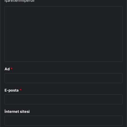
işaretlenmişlerdir
Y
o
r
u
m
*
Ad
*
E-posta
*
İnternet sitesi