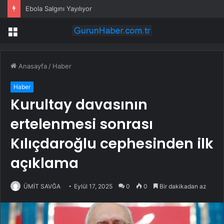
Ebola Salgını Yayılıyor
Menü
Anasayfa
/
Haber
Haber
Kurultay davasının
ertelenmesi sonrası
Kılıçdaroğlu cephesinden ilk
açıklama
ÜMİT SAVĞA
Eylül 17, 2025
0
0
Bir dakikadan az