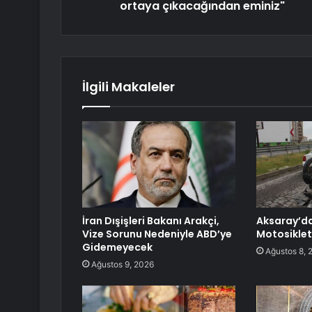
ortaya çıkacağından eminiz"
İlgili Makaleler
İran Dışişleri Bakanı Arakçi,
Aksaray’d
Vize Sorunu Nedeniyle ABD’ye
Motosiklet
Gidemeyecek
Ağustos 8, 
Ağustos 9, 2026