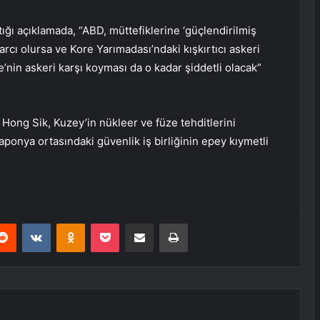
ığı açıklamada, “ABD, müttefiklerine ‘güçlendirilmiş
srarcı olursa ve Kore Yarımadası’ndaki kışkırtıcı askeri
e’nin askeri karşı koyması da o kadar şiddetli olacak”
ng Sik, Kuzey’in nükleer ve füze tehditlerini
onya ortasındaki güvenlik iş birliğinin epey kıymetli
erest
Reddit
VKontakte
Odnoklassniki
Pocket
E-Posta ile paylaş
Yazdır