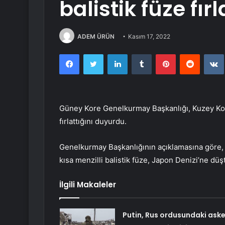
balistik füze fırl
ADEM ÜRÜN
Kasım 17, 2022
Facebook
Twitter
LinkedIn
Tumblr
Pinterest
Reddit
Güney Kore Genelkurmay Başkanlığı, Kuzey Kore
fırlattığını duyurdu.
Genelkurmay Başkanlığının açıklamasına göre, 
kısa menzilli balistik füze, Japon Denizi’ne düş
İlgili Makaleler
Putin, Rus ordusundaki aske