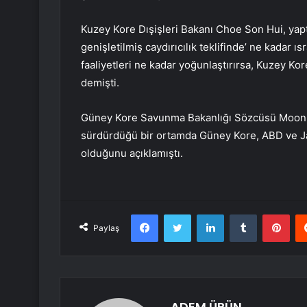
Kuzey Kore Dışişleri Bakanı Choe Son Hui, yapt
genişletilmiş caydırıcılık teklifinde’ ne kadar ı
faaliyetleri ne kadar yoğunlaştırırsa, Kuzey Kor
demişti.
Güney Kore Savunma Bakanlığı Sözcüsü Moon Ho
sürdürdüğü bir ortamda Güney Kore, ABD ve Jap
olduğunu açıklamıştı.
Facebook
Twitter
LinkedIn
Tumblr
Pint
Paylaş
ADEM ÜRÜN