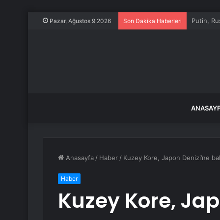
Hakkında
Pazar, Ağustos 9 2026
Son Dakika Haberleri
ANASAY
Anasayfa
/
Haber
/
Kuzey Kore, Japon Denizi’ne balis
Haber
Kuzey Kore, Jap