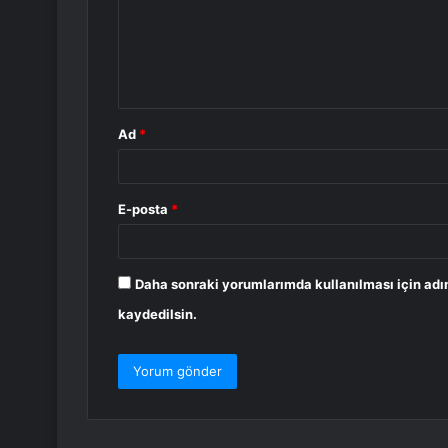
u
m
*
Ad
*
E-posta
*
Daha sonraki yorumlarımda kullanılması için adı
kaydedilsin.