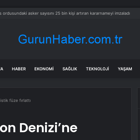
 soruşturma başlatılan Ertuğrul Özkök yurt dışından dönüyor
FA
HABER
EKONOMI
SAĞLIK
TEKNOLOJI
YAŞAM
tik füze fırlattı
on Denizi’ne