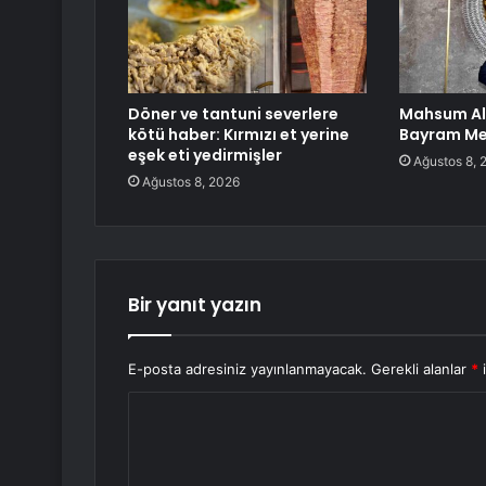
Döner ve tantuni severlere
Mahsum Al
kötü haber: Kırmızı et yerine
Bayram Me
eşek eti yedirmişler
Ağustos 8, 
Ağustos 8, 2026
Bir yanıt yazın
E-posta adresiniz yayınlanmayacak.
Gerekli alanlar
*
i
Y
o
r