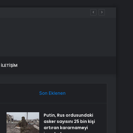
İLETIŞIM
Son Eklenen
Putin, Rus ordusundaki
asker sayısını 25 bin kişi
artıran kararnameyi