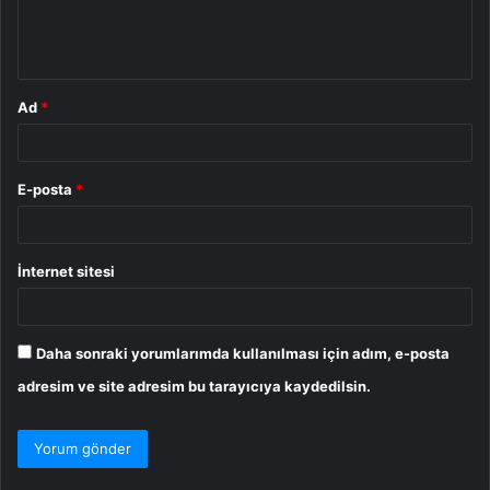
m
*
Ad
*
E-posta
*
İnternet sitesi
Daha sonraki yorumlarımda kullanılması için adım, e-posta
adresim ve site adresim bu tarayıcıya kaydedilsin.