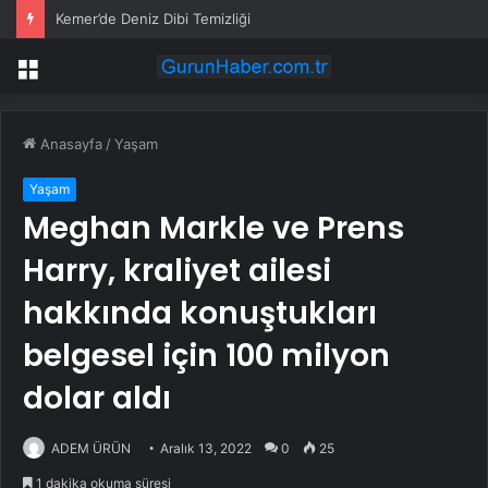
Kemer’de Deniz Dibi Temizliği
Menü
Anasayfa
/
Yaşam
Yaşam
Meghan Markle ve Prens
Harry, kraliyet ailesi
hakkında konuştukları
belgesel için 100 milyon
dolar aldı
ADEM ÜRÜN
Aralık 13, 2022
0
25
1 dakika okuma süresi