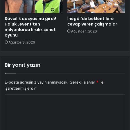
Savcılık dosyasına girdi!
İnegöl’de beklentilere
Haluk Levent’ten
cevap veren çalışmalar
milyonlarca liralık senet
Ağustos 1, 2026
oyunu
Ağustos 3, 2026
Bir yanıt yazın
E-posta adresiniz yayınlanmayacak.
Gerekli alanlar
*
ile
işaretlenmişlerdir
Y
o
r
u