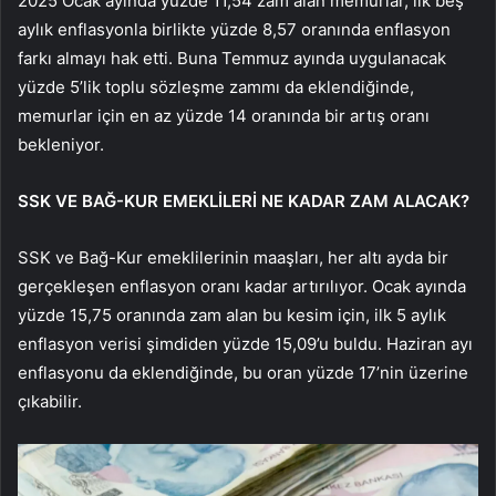
2025 Ocak ayında yüzde 11,54 zam alan memurlar, ilk beş
aylık enflasyonla birlikte yüzde 8,57 oranında enflasyon
farkı almayı hak etti. Buna Temmuz ayında uygulanacak
yüzde 5’lik toplu sözleşme zammı da eklendiğinde,
memurlar için en az yüzde 14 oranında bir artış oranı
bekleniyor.
SSK VE BAĞ-KUR EMEKLİLERİ NE KADAR ZAM ALACAK?
SSK ve Bağ-Kur emeklilerinin maaşları, her altı ayda bir
gerçekleşen enflasyon oranı kadar artırılıyor. Ocak ayında
yüzde 15,75 oranında zam alan bu kesim için, ilk 5 aylık
enflasyon verisi şimdiden yüzde 15,09’u buldu. Haziran ayı
enflasyonu da eklendiğinde, bu oran yüzde 17’nin üzerine
çıkabilir.