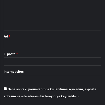
r
u
m
*
Ad
*
E-posta
*
İnternet sitesi
Daha sonraki yorumlarımda kullanılması için adım, e-posta
adresim ve site adresim bu tarayıcıya kaydedilsin.