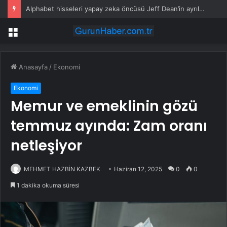
Alphabet hisseleri yapay zeka öncüsü Jeff Dean’in ayrılmasıyla %5 düştü
Menü
Anasayfa
/
Ekonomi
Ekonomi
Memur ve emeklinin gözü
temmuz ayında: Zam oranı
netleşiyor
MEHMET HAZBİN KAZBEK
Haziran 12, 2025
0
0
1 dakika okuma süresi