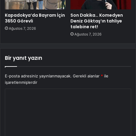
Kapadokya’da Bayram İçin
Son Dakika… Komedyen
3650 Görevli
Deniz Göktaş’ın tahliye
talebine ret!
Ağustos 7, 2026
Ağustos 7, 2026
Bir yanıt yazın
E-posta adresiniz yayınlanmayacak.
Gerekli alanlar
*
ile
işaretlenmişlerdir
Y
o
r
u
m