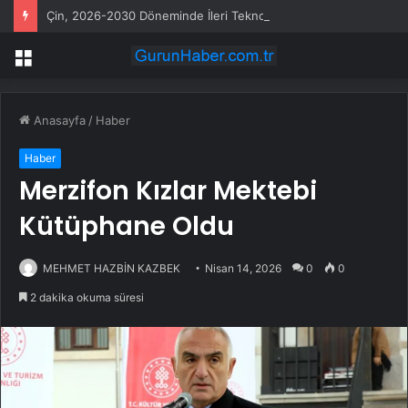
Çin, 2026-2030 Döneminde İleri Teknoloji Ekipman İthalatını Artıracak
Menü
Anasayfa
/
Haber
Haber
Merzifon Kızlar Mektebi
Kütüphane Oldu
MEHMET HAZBİN KAZBEK
Nisan 14, 2026
0
0
2 dakika okuma süresi