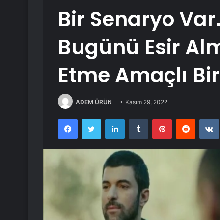
Bir Senaryo Var
Bugünü Esir Alm
Etme Amaçlı Bi
ADEM ÜRÜN
Kasım 29, 2022
Facebook
Twitter
LinkedIn
Tumblr
Pinterest
Reddit