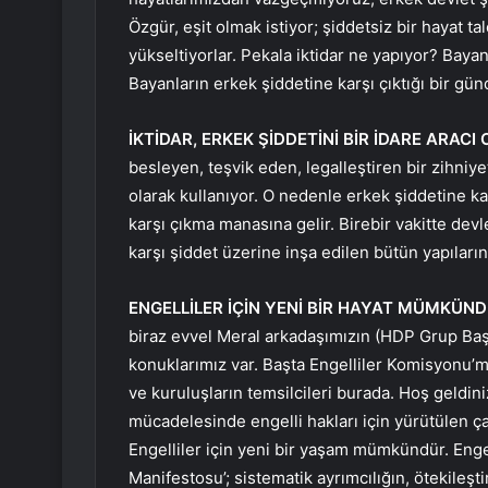
Özgür, eşit olmak istiyor; şiddetsiz bir hayat ta
yükseltiyorlar. Pekala iktidar ne yapıyor? Baya
Bayanların erkek şiddetine karşı çıktığı bir gün
İKTİDAR, ERKEK ŞİDDETİNİ BİR İDARE ARAC
besleyen, teşvik eden, legalleştiren bir zihniyet 
olarak kullanıyor. O nedenle erkek şiddetine kar
karşı çıkma manasına gelir. Birebir vakitte dev
karşı şiddet üzerine inşa edilen bütün yapıların
ENGELLİLER İÇİN YENİ BİR HAYAT MÜMKÜN
biraz evvel Meral arkadaşımızın (HDP Grup Başk
konuklarımız var. Başta Engelliler Komisyonu’
ve kuruluşların temsilcileri burada. Hoş geldin
mücadelesinde engelli hakları için yürütülen ç
Engelliler için yeni bir yaşam mümkündür. Enge
Manifestosu’; sistematik ayrımcılığın, ötekileş