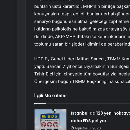
bunların üstü karartıldı. MHP’nin bir ilçe başkan
konuşmaları tespit edildi, bunlar derhal günde
senaryo bugünü esir alma, geleceği zapt etme 
iktidarın psikolojisine baktığımızda ortaya şöyl
derdinde; AKP-MHP ittifakı ise kendi iktidarını
toplumu saran bir şiddet iklimini de beraberind
HDP Eş Genel Lideri Mithat Sancar, TBMM Küme
yaptı. Sancar, 7 yıl önce Diyarbakır’ın Sur il
Tahir Elçi için, cinayetin tüm boyutlarıyla ince
Önergesini bugün TBMM Başkanlığı’na sunacakl
İlgili Makaleler
İstanbul’da 128 yeni noktay
daha EDS geliyor
Ağustos 8, 2026