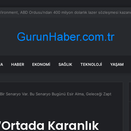
bul’da 128 yeni noktaya daha EDS geliyor
FA
HABER
EKONOMI
SAĞLIK
TEKNOLOJI
YAŞAM
 Bir Senaryo Var. Bu Senaryo Bugünü Esir Alma, Geleceği Zapt
“Ortada Karanlık