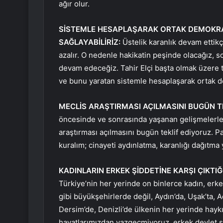
ağır olur.
SİSTEMLE HESAPLAŞARAK ORTAK DEMOKRAT
SAĞLAYABİLİRİZ:
Üstelik karanlık devam ettik
azalır. O nedenle hakikatin peşinde olacağız, s
devam edeceğiz. Tahir Elçi başta olmak üzere t
ve bunu yaratan sistemle hesaplaşarak ortak dem
MECLİS ARAŞTIRMASI AÇILMASINI BUGÜN T
öncesinde ve sonrasında yaşanan gelişmelerle bir
araştırması açılmasını bugün teklif ediyoruz. P
kuralım; cinayeti aydınlatma, karanlığı dağıtma 
KADINLARIN ERKEK ŞİDDETİNE KARŞI ÇIKTI
Türkiye’nin her yerinde on binlerce kadın, erke
gibi büyükşehirlerde değil, Aydın’da, Uşak’ta, A
Dersim’de, Denizli’de ülkenin her yerinde hayk
hayatlarımızdan vazgeçmiyoruz, erkek devlet şi