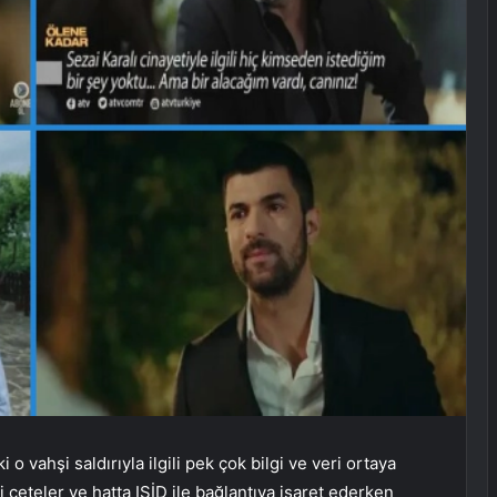
o vahşi saldırıyla ilgili pek çok bilgi ve veri ortaya
i çeteler ve hatta IŞİD ile bağlantıya işaret ederken