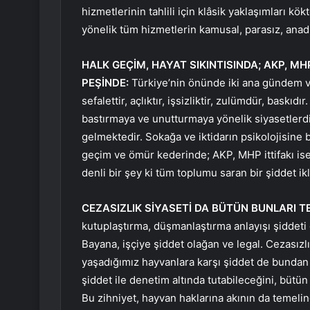
hizmetlerinin tahlili için klâsik yaklaşımları kö
yönelik tüm hizmetlerin kamusal, parasız, anadi
HALK GEÇİM, HAYAT SIKINTISINDA; AKP, MHP
PEŞİNDE:
Türkiye’nin önünde iki ana gündem var
sefalettir, açlıktır, işsizliktir, zulümdür, baskı
bastırmaya ve unutturmaya yönelik siyasetlerdir
gelmektedir. Sokağa ve iktidarın psikolojisine b
geçim ve ömür kederinde; AKP, MHP ittifakı ise
denli bir şey ki tüm toplumu saran bir şiddet ik
CEZASIZLIK SİYASETİ DA BÜTÜN BUNLARI T
kutuplaştırma, düşmanlaştırma anlayışı şiddeti 
Bayana, işçiye şiddet olağan ve legal. Cezasızl
yaşadığımız hayvanlara karşı şiddet de bundan b
şiddet ile denetim altında tutabileceğini, bütün 
Bu zihniyet, hayvan haklarına akının da temelin