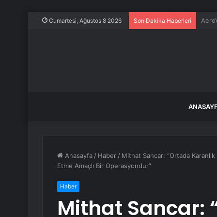
İstan
Cumartesi, Ağustos 8 2026
Son Dakika Haberleri
ANASAY
Anasayfa
/
Haber
/
Mithat Sancar: “Ortada Karanlık
Etme Amaçlı Bir Operasyondur”
Haber
Mithat Sancar: 