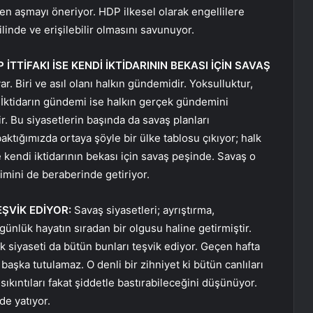
kten aşmayı öneriyor. HDP ilkesel olarak engellilere
linde ve erişilebilir olmasını savunuyor.
 İTTİFAKI İSE KENDİ İKTİDARININ BEKASI İÇİN SAVAŞ
. Biri ve asıl olanı halkın gündemidir. Yoksulluktur,
dır. İktidarın gündemi ise halkın gerçek gündemini
. Bu siyasetlerin başında da savaş planları
aktığımızda ortaya şöyle bir ülke tablosu çıkıyor; halk
 kendi iktidarının bekası için savaş peşinde. Savaş o
limini de beraberinde getiriyor.
EŞVİK EDİYOR:
Savaş siyasetleri; ayrıştırma,
günlük hayatın sıradan bir olgusu haline getirmiştir.
ık siyaseti da bütün bunları teşvik ediyor. Geçen hafta
aşka tutulamaz. O denli bir zihniyet ki bütün canlıları
sıkıntıları fakat şiddetle bastırabileceğini düşünüyor.
de yatıyor.