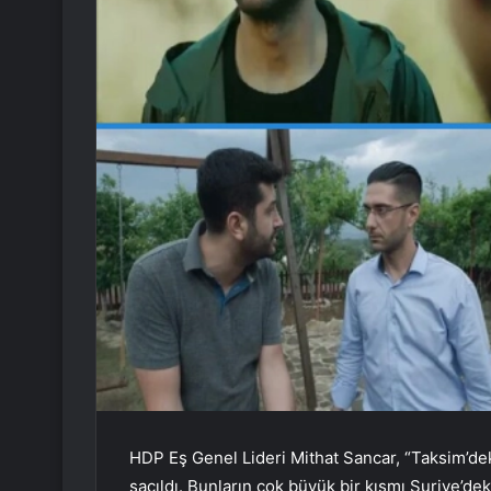
HDP Eş Genel Lideri Mithat Sancar, “Taksim’deki 
saçıldı. Bunların çok büyük bir kısmı Suriye’dek