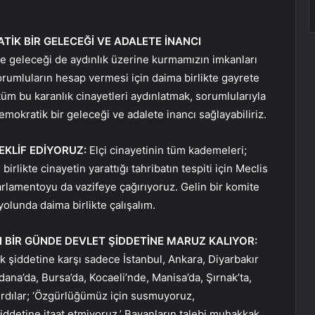
İK BİR GELECEĞİ VE ADALETE İNANCI
çe geleceği de aydınlık üzerine kurmamızın imkanları
orumluların hesap vermesi için daima birlikte gayrete
üm bu karanlık cinayetleri aydınlatmak, sorumlularıyla
okratik bir geleceği ve adalete inancı sağlayabiliriz.
EKLİF EDİYORUZ:
Elçi cinayetinin tüm kademeleri;
likte cinayetin yarattığı tahribatın tespiti için Meclis
arlamentoyu da vazifeye çağırıyoruz. Gelin bir komite
yolunda daima birlikte çalışalım.
ĞI BİR GÜNDE DEVLET ŞİDDETİNE MARUZ KALIYOR:
k şiddetine karşı sadece İstanbul, Ankara, Diyarbakır
dana’da, Bursa’da, Kocaeli’nde, Manisa’da, Şırnak’ta,
ırdılar; ‘Özgürlüğümüz için susmuyoruz,
ddetine itaat etmiyoruz.’ Bayanların talebi muhakkak.