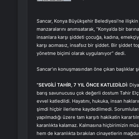
Sancar, Konya Büyükşehir Belediyesi’ne ilişkin
manzaralarını anımsatarak, “Konya’da bir barına
insanlara karşı şiddeti çocuğa, kadına, emekçi
karşı acımasız, insafsız bir şiddet. Bir şiddet to
yönetme biçimi olarak uygulanıyor” dedi.
Sancar’ın konuşmasından öne çıkan başlıklar ş
“SEVGİLİ TAHİR, 7 YIL ÖNCE KATLEDİLDİ:
Diya
barış savunucusu çok değerli dostum Tahir Elçi’
evvel katledildi. Hayatını, hukuka, insan hakları
şimdi hiçbir ilerleme kaydedilmedi. Sorumluları
yapılmadığı üzere tam karşıtı hakikatin karartı
karanlıkta kalamaz. Kalmasına hiçbirimizin mü
hem de karanlıkta bırakılan cinayetlerin mağdu