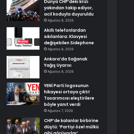
Dünya CHP’deki krizi
yakından takip ediyor,
acil koduyla duyuruldu
Ağustos 8, 2026
Akıllı telefonlardan
sıkılanlara: Klavyesi
değişebilen Sidephone
Ağustos 8, 2026
Ankara’da Sağanak
Yağış Uyarısı
Ağustos 8, 2026
YENİ Parti logosunun
hikayesi ortaya çıktı!
Tasarımcısı eleştirilere
böyle yanıt verdi
Ağustos 7, 2026
CHP’de kalanlar birbirine
düştü: ‘Partiyi özel mülkü
gibi görüyorlar’