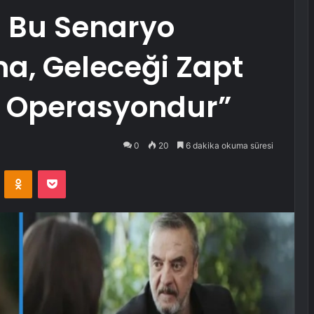
. Bu Senaryo
a, Geleceği Zapt
r Operasyondur”
0
20
6 dakika okuma süresi
VKontakte
Odnoklassniki
Pocket