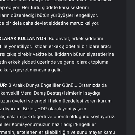
lep ediyor. Her türlü şiddete karşı seslerini
nların düzenlediği bütün yürüyüşleri engelliyor.
de bir defa daha devlet şiddetine maruz kalıyor.
I OLARAK KULLANIYOR:
Bu devlet, erkek şiddetini
ile yönetiliyor. İktidar, erkek şiddetini bir idare aracı
şı çıkış birebir vakitte bu iktidarın bütün siyasetlerine
letin erkek şiddeti üzerinde ve genel olarak topluma
a karşı gayret manasına gelir.
DÜR:
3 Aralık Dünya Engelliler Günü… Ortamızda da
anvekili Meral Danış Beştaş) isimlerini saydığı
muzun üyeleri ve engelli hak mücadelesi veren kurum
iz diyorum. Bizler, HDP olarak yeni yaşam
alışmaların çok değerli ve önemli olduğunu söylüyoruz.
lliler Komisyonu’muzun hazırladığı ‘Engelliler
tirmenin, ertelenen erişilebilirliğin ve sunulmayan kamu