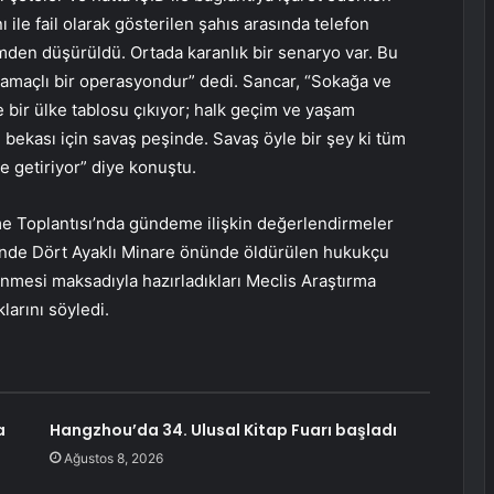
ı ile fail olarak gösterilen şahıs arasında telefon
mden düşürüldü. Ortada karanlık bir senaryo var. Bu
amaçlı bir operasyondur” dedi. Sancar, “Sokağa ve
e bir ülke tablosu çıkıyor; halk geçim ve yaşam
n bekası için savaş peşinde. Savaş öyle bir şey ki tüm
e getiriyor” diye konuştu.
 Toplantısı’nda gündeme ilişkin değerlendirmeler
çesinde Dört Ayaklı Minare önünde öldürülen hukukçu
lenmesi maksadıyla hazırladıkları Meclis Araştırma
arını söyledi.
a
Hangzhou’da 34. Ulusal Kitap Fuarı başladı
Ağustos 8, 2026