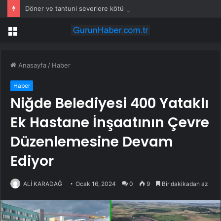
Döner ve tantuni severlere kötü haber: Kırmızı et yerine eşek eti yedirmişler
Menü
Anasayfa
/
Haber
Haber
Niğde Belediyesi 400 Yataklı
Ek Hastane İnşaatının Çevre
Düzenlemesine Devam
Ediyor
ALİ KARADAĞ
Ocak 16, 2024
0
9
Bir dakikadan az