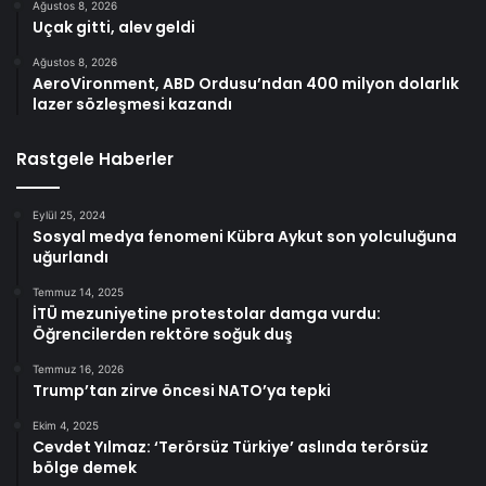
Ağustos 8, 2026
Uçak gitti, alev geldi
Ağustos 8, 2026
AeroVironment, ABD Ordusu’ndan 400 milyon dolarlık
lazer sözleşmesi kazandı
Rastgele Haberler
Eylül 25, 2024
Sosyal medya fenomeni Kübra Aykut son yolculuğuna
uğurlandı
Temmuz 14, 2025
İTÜ mezuniyetine protestolar damga vurdu:
Öğrencilerden rektöre soğuk duş
Temmuz 16, 2026
Trump’tan zirve öncesi NATO’ya tepki
Ekim 4, 2025
Cevdet Yılmaz: ‘Terörsüz Türkiye’ aslında terörsüz
bölge demek