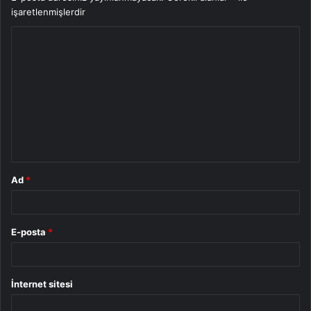
işaretlenmişlerdir
Y
o
r
u
m
*
Ad
*
E-posta
*
İnternet sitesi