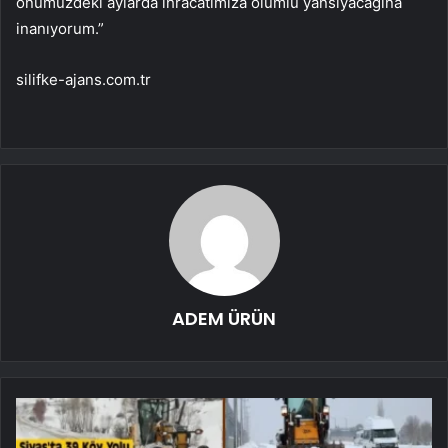
önümüzdeki aylarda ihracatımıza olumlu yansıyacağına
inanıyorum.”
silifke-ajans.com.tr
ADEM ÜRÜN