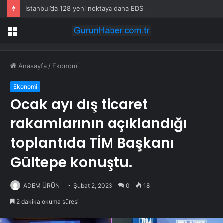
İstanbul’da 128 yeni noktaya daha EDS geliyor
Menü
Anasayfa
/
Ekonomi
Ekonomi
Ocak ayı dış ticaret
rakamlarının açıklandığı
toplantıda TİM Başkanı
Gültepe konuştu.
ADEM ÜRÜN
Şubat 2, 2023
0
18
2 dakika okuma süresi