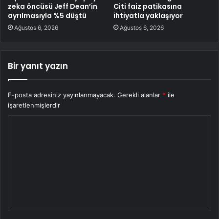
zeka öncüsü Jeff Dean’in
Citi faiz patikasına
ayrılmasıyla %5 düştü
ihtiyatla yaklaşıyor
Ağustos 6, 2026
Ağustos 6, 2026
Bir yanıt yazın
E-posta adresiniz yayınlanmayacak.
Gerekli alanlar
*
ile
işaretlenmişlerdir
Y
o
r
u
m
*