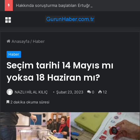
Hakkında soruşturma başlatılan Ertuğrul Özkök yurt dışından dönüyor
Menü
Anasayfa
/
Haber
Haber
Seçim tarihi 14 Mayıs mı
yoksa 18 Haziran mı?
NAZLI HİLAL KILIÇ
Şubat 23, 2023
0
12
2 dakika okuma süresi