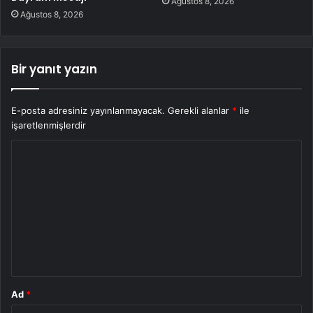
Ağustos 8, 2026
Ağustos 8, 2026
Bir yanıt yazın
E-posta adresiniz yayınlanmayacak.
Gerekli alanlar
*
ile
işaretlenmişlerdir
Y
o
r
u
m
*
Ad
*