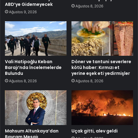
ABD’ye Gidemeyecek
Ağustos 8, 2026
Ağustos 9, 2026
Vali Hatipoğlu Keban
Döner ve tantuni severlere
Barajı’nda İncelemelerde
kötü haber: Kırmızı et
Bulundu
yerine eşek eti yedirmişler
Ağustos 8, 2026
Ağustos 8, 2026
Mahsum Altunkaya’dan
Uçak gitti, alev geldi
Bayram Mesajı