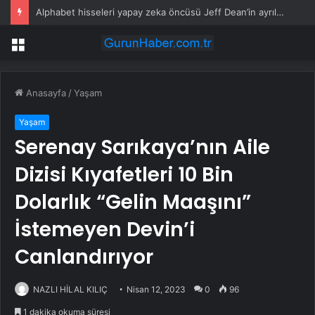
Alphabet hisseleri yapay zeka öncüsü Jeff Dean’in ayrılmasıyla %5 düştü
Menü
Anasayfa
/
Yaşam
Yaşam
Serenay Sarıkaya’nın Aile
Dizisi Kıyafetleri 10 Bin
Dolarlık “Gelin Maaşını”
İstemeyen Devin’i
Canlandırıyor
NAZLI HİLAL KILIÇ
Nisan 12, 2023
0
96
1 dakika okuma süresi