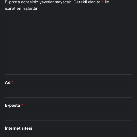
E-posta adresiniz yayınlanmayacak.
Gerekli alanlar
*
ile
işaretlenmişlerdir
Y
o
r
u
m
*
Ad
*
E-posta
*
İnternet sitesi