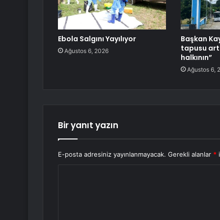
Ebola Salgını Yayılıyor
Başkan Kay
tapusu artı
Ağustos 6, 2026
halkının”
Ağustos 6, 
Bir yanıt yazın
E-posta adresiniz yayınlanmayacak.
Gerekli alanlar
*
i
Y
o
r
u