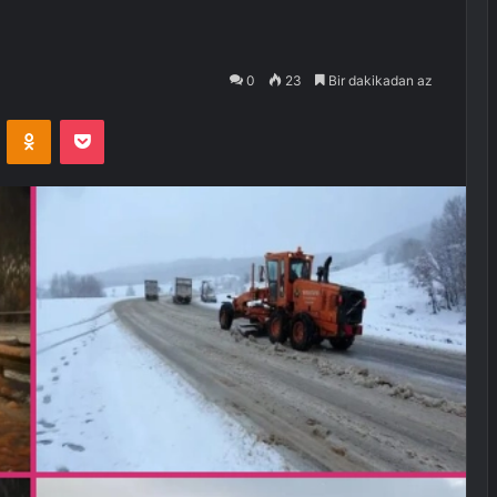
0
23
Bir dakikadan az
VKontakte
Odnoklassniki
Pocket