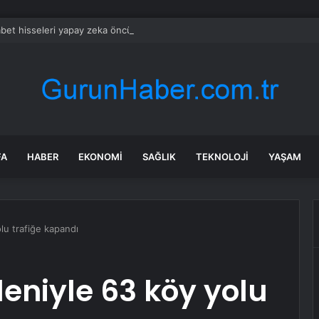
bet hisseleri yapay zeka öncüsü Jeff Dean’in ayrılmasıyla %5 düştü
FA
HABER
EKONOMI
SAĞLIK
TEKNOLOJI
YAŞAM
lu trafiğe kapandı
deniyle 63 köy yolu