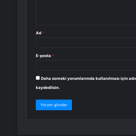
m
*
Ad
*
E-posta
*
Daha sonraki yorumlarımda kullanılması için adı
kaydedilsin.