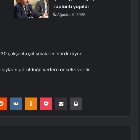
toplantı yapıldı
Ağustos 6, 2026
130 çalışanla çalışmalarını sürdürüyor.
layların görüldüğü yerlere öncelik verilir.
erest
Reddit
VKontakte
Odnoklassniki
Pocket
E-Posta ile paylaş
Yazdır