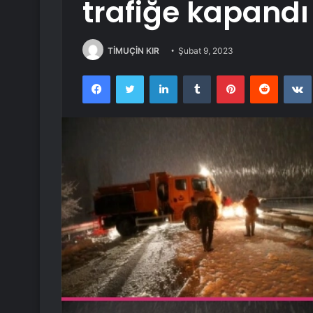
trafiğe kapandı
TİMUÇİN KIR
Şubat 9, 2023
Facebook
Twitter
LinkedIn
Tumblr
Pinterest
Reddit