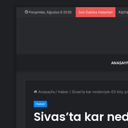
Alpha
Perşembe, Ağustos 6 2026
Son Dakika Haberleri
ANASAY
Anasayfa
/
Haber
/
Sivas’ta kar nedeniyle 63 köy yo
Haber
Sivas’ta kar ne