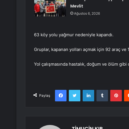
Mevlit
Ağustos 6, 2026
63 köy yolu yağmur nedeniyle kapandı.
Gruplar, kapanan yolları açmak için 92 araç ve 
Yol çalışmasında hastalık, doğum ve ölüm gibi o
Facebook
Twitter
LinkedIn
Tumblr
Pint
Paylaş
TİMUÇİN KIR