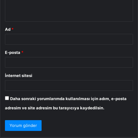
m
*
Ad
*
E-posta
*
İnternet sitesi
Daha sonraki yorumlarımda kullanılması için adım, e-posta
adresim ve site adresim bu tarayıcıya kaydedilsin.