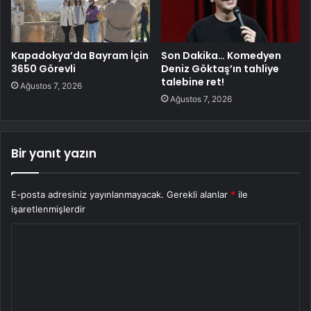
Kapadokya’da Bayram İçin
Son Dakika… Komedyen
3650 Görevli
Deniz Göktaş’ın tahliye
talebine ret!
Ağustos 7, 2026
Ağustos 7, 2026
Bir yanıt yazın
E-posta adresiniz yayınlanmayacak.
Gerekli alanlar
*
ile
işaretlenmişlerdir
Y
o
r
u