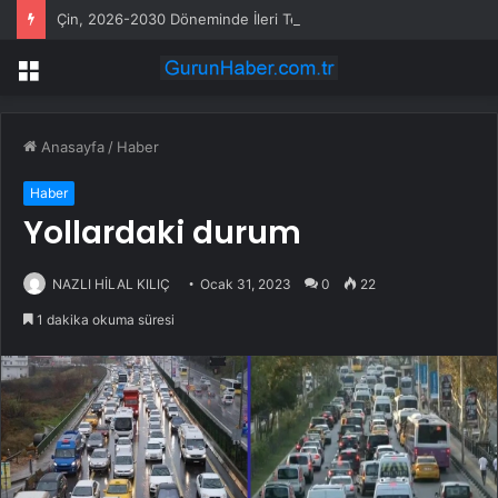
Çin, 2026-2030 Döneminde İleri Teknoloji Ekipman İthalatını Artıracak
Menü
Anasayfa
/
Haber
Haber
Yollardaki durum
NAZLI HİLAL KILIÇ
Ocak 31, 2023
0
22
1 dakika okuma süresi