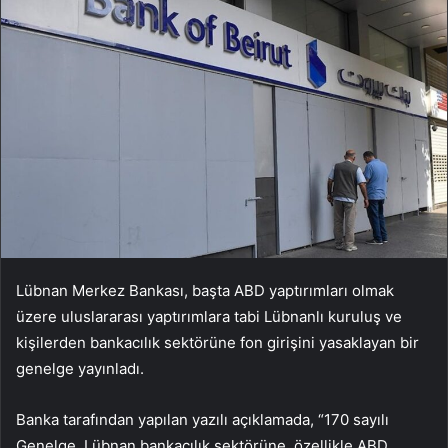
Lübnan Merkez Bankas
ı, başta ABD yaptırımları olmak
üzere uluslararas
ı yaptırımlara tabi L
übnanl
ı kuruluş ve
kişilerden bankacılık sekt
örüne fon giri
şini yasaklayan bir
genelge yayınladı.
Banka
taraf
ı
n
dan yapılan yazılı a
ç
ıklamada, “170 sayılı
Genelge, L
übnan bankac
ılık sekt
örüne, özellikle ABD