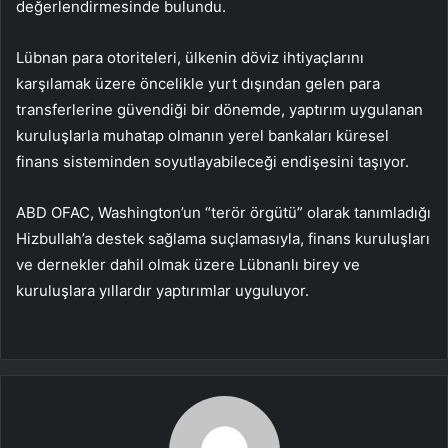
de
ğ
erlendirmesinde bulundu.
L
übnan para otoriteleri, ülkenin döviz ihtiyaçlar
ını
karşılamak
ü
zere
öncelikle yurt d
ışından gelen para
transferlerine g
üvendi
ği bir d
önemde, yapt
ırım uygulanan
kuruluşlarla muhatap olmanın yerel bankaları k
üresel
finans sisteminden soyutlayabilece
ği endişesini taşıyor.
ABD OFAC, Washington’un “ter
ör örgütü” olarak tan
ımladığı
Hizbullah’a destek sağlama su
çlamas
ıyla, finans kuruluşları
ve dernekler dahil olmak
üzere Lübnanl
ı birey ve
kuruluşlara yıllardır yaptırımlar uyguluyor.