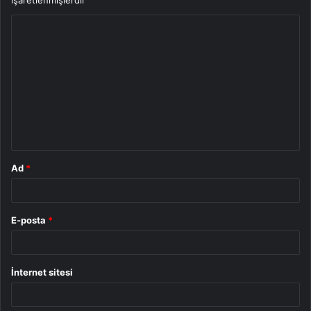
Y
o
r
u
m
*
Ad
*
E-posta
*
İnternet sitesi