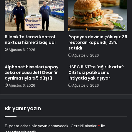
Bilecik’te terazi kontrol
Popeyes devinin çöküşü: 39
noktası hizmeti başladı
restoran kapandı, 23’ü
satıldı
Ağustos 6, 2026
Ağustos 6, 2026
Alphabet hisseleri yapay
HSBC BIST’te ’ağırlık artır’:
zeka öncüsü Jeff Dean’in
Citi faiz patikasına
ayrılmasıyla %5 düştü
ihtiyatla yaklaşıyor
Ağustos 6, 2026
Ağustos 6, 2026
Bir yanıt yazın
E-posta adresiniz yayınlanmayacak.
Gerekli alanlar
*
ile
işaretlenmişlerdir