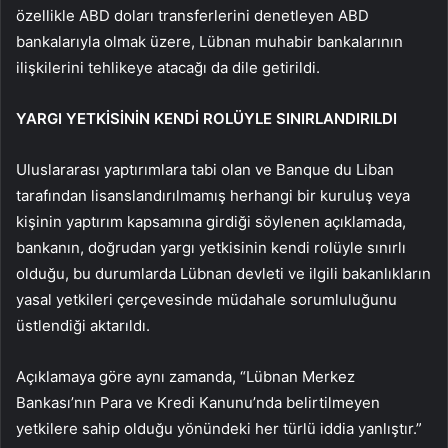
özellikle ABD dolar
ı transferlerini denetleyen ABD
bankalarıyla olmak
üzere, Lübnan muhabir bankalar
ının
ilişkilerini tehlikeye atacağı da
dile getirildi.
YARGI YETKİSİNİN KENDİ ROLÜYLE SINIRLANDIRILDI
Uluslararası yaptırımlara tabi olan ve Banque du Liban
tarafından lisanslandırılmamış herhangi bir kuruluş veya
kişinin yaptırım kapsamına girdiği
s
ö
ylenen
a
ç
ıklamada,
bankanın, doğrudan yargı yetkisinin kendi rol
üyle s
ınırlı
olduğu, bu durumlarda L
übnan devleti ve ilgili bakanl
ıkların
yasal yetkileri
çerçevesinde müdahale sorumlulu
ğunu
üstlendi
ği
aktar
ı
ld
ı
.
A
ç
ıklama
y
a
g
ö
re
ay
n
ı
zamanda
, “L
übnan Merkez
Bankas
ı’nın Para ve Kredi Kanunu’nda belirtilmeyen
yetkilere sahip olduğu y
önündeki her türlü iddia yanl
ıştır.”