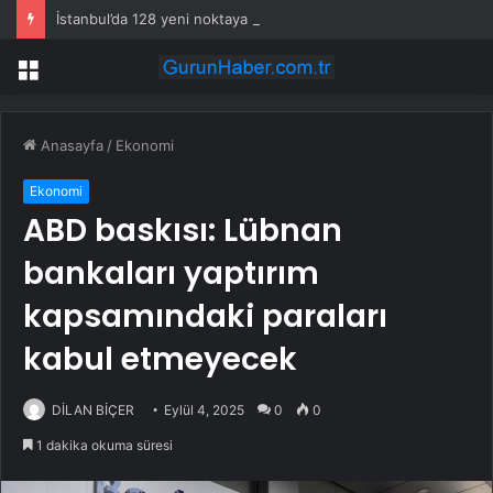
İstanbul’da 128 yeni noktaya daha EDS geliyor
Menü
Anasayfa
/
Ekonomi
Ekonomi
ABD baskısı: Lübnan
bankaları yaptırım
kapsamındaki paraları
kabul etmeyecek
DİLAN BİÇER
Eylül 4, 2025
0
0
1 dakika okuma süresi