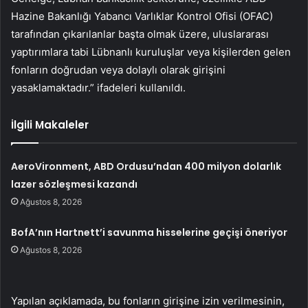
Hazine Bakanl
ığı Yabancı Varlıklar Kontrol Ofisi (OFAC)
tarafından
ç
ıkarılanlar başta olmak
üzere, uluslararas
ı
yaptırımlara tabi L
übnanl
ı kuruluşlar veya kişilerden gelen
fonların doğrudan veya dolaylı olarak girişini
yasaklamaktadır.” ifadeleri
kullan
ı
ld
ı
.
İlgili Makaleler
AeroVironment, ABD Ordusu’ndan 400 milyon dolarlık
lazer sözleşmesi kazandı
Ağustos 8, 2026
BofA’nın Hartnett’i savunma hisselerine geçişi öneriyor
Ağustos 8, 2026
Yap
ı
lan a
ç
ıklamada, bu fonların girişine izin verilmesinin,