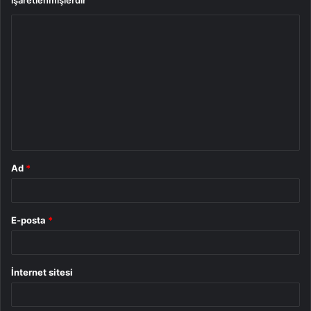
işaretlenmişlerdir
Y
o
r
u
m
*
Ad
*
E-posta
*
İnternet sitesi