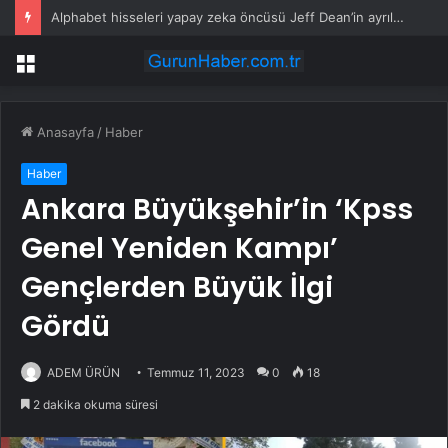
Alphabet hisseleri yapay zeka öncüsü Jeff Dean’in ayrılmasıyla %5 düştü
Menü
Anasayfa
/
Haber
Haber
Ankara Büyükşehir’in ‘Kpss
Genel Yeniden Kampı’
Gençlerden Büyük İlgi
Gördü
ADEM ÜRÜN
Temmuz 11, 2023
0
18
2 dakika okuma süresi