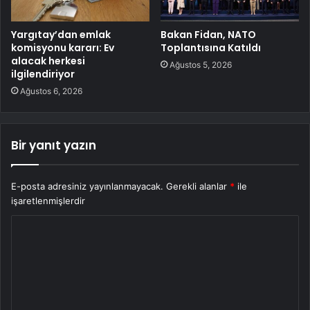
Yargıtay’dan emlak
Bakan Fidan, NATO
komisyonu kararı: Ev
Toplantısına Katıldı
alacak herkesi
Ağustos 5, 2026
ilgilendiriyor
Ağustos 6, 2026
Bir yanıt yazın
E-posta adresiniz yayınlanmayacak.
Gerekli alanlar
*
ile
işaretlenmişlerdir
Y
o
r
u
m