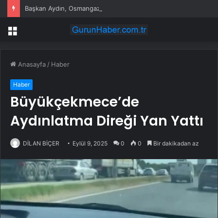
Başkan Aydın, Osmangazi Doğancı’da talepleri dinledi
Menü
Anasayfa
/
Haber
Haber
Büyükçekmece’de
Aydınlatma Direği Yan Yattı
DİLAN BİÇER
Eylül 9, 2025
0
0
Bir dakikadan az