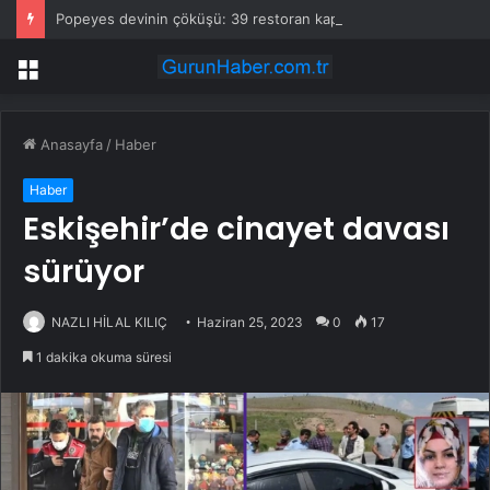
Popeyes devinin çöküşü: 39 restoran kapandı, 23’ü satıldı
Menü
Anasayfa
/
Haber
Haber
Eskişehir’de cinayet davası
sürüyor
NAZLI HİLAL KILIÇ
Haziran 25, 2023
0
17
1 dakika okuma süresi