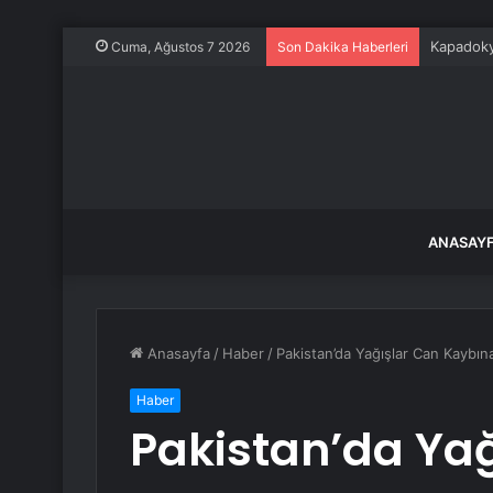
Kapadoky
Cuma, Ağustos 7 2026
Son Dakika Haberleri
ANASAY
Anasayfa
/
Haber
/
Pakistan’da Yağışlar Can Kaybına
Haber
Pakistan’da Ya