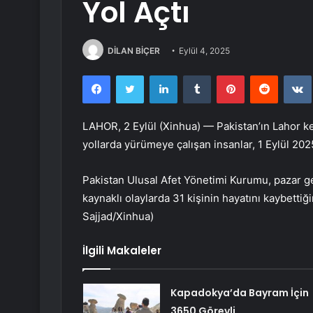
Yol Açtı
DİLAN BİÇER
Eylül 4, 2025
Facebook
Twitter
LinkedIn
Tumblr
Pinterest
Reddit
LAHOR, 2 Eylül (Xinhua) — Pakistan’ın Lahor ke
yollarda yürümeye çalışan insanlar, 1 Eylül 202
Pakistan Ulusal Afet Yönetimi Kurumu, pazar g
kaynaklı olaylarda 31 kişinin hayatını kaybettiğin
Sajjad/Xinhua)
İlgili Makaleler
Kapadokya’da Bayram İçin
3650 Görevli