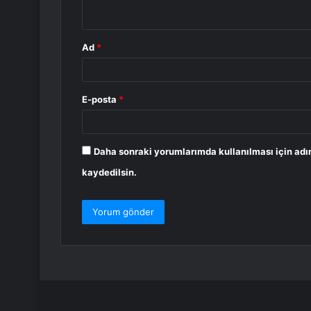
*
Ad
*
E-posta
*
Daha sonraki yorumlarımda kullanılması için adı
kaydedilsin.