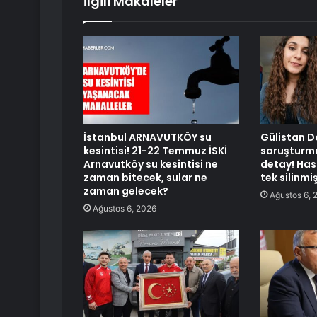
İlgili Makaleler
İstanbul ARNAVUTKÖY su
Gülistan D
kesintisi! 21-22 Temmuz İSKİ
soruşturm
Arnavutköy su kesintisi ne
detay! Has
zaman bitecek, sular ne
tek silinmi
zaman gelecek?
Ağustos 6, 
Ağustos 6, 2026