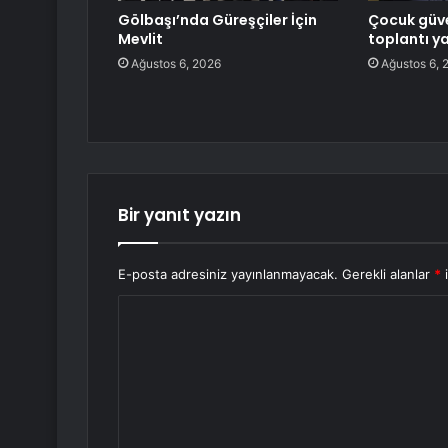
Gölbaşı’nda Güreşçiler İçin
Çocuk güve
Mevlit
toplantı ya
Ağustos 6, 2026
Ağustos 6, 
Bir yanıt yazın
E-posta adresiniz yayınlanmayacak.
Gerekli alanlar
*
i
Y
o
r
u
m