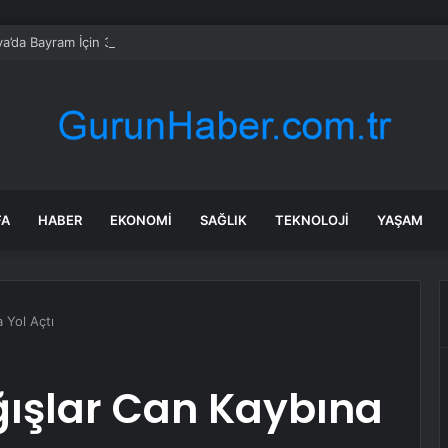
a’da Bayram İçin 3650 Görevli
FA
HABER
EKONOMI
SAĞLIK
TEKNOLOJI
YAŞAM
 Yol Açtı
ğışlar Can Kaybına