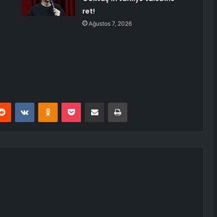
ret!
Ağustos 7, 2026
erest
Reddit
VKontakte
Odnoklassniki
Pocket
E-Posta ile paylaş
Yazdır