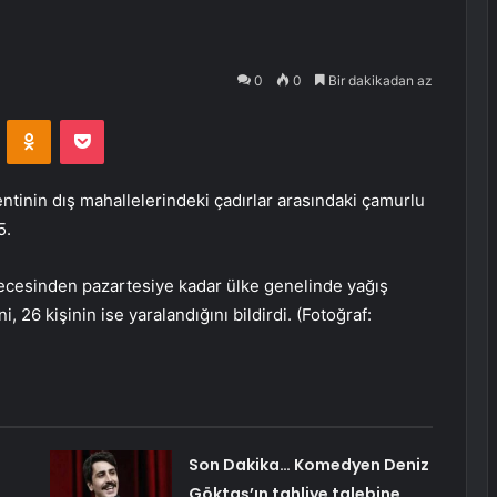
0
0
Bir dakikadan az
VKontakte
Odnoklassniki
Pocket
ntinin dış mahallelerindeki çadırlar arasındaki çamurlu
5.
ecesinden pazartesiye kadar ülke genelinde yağış
i, 26 kişinin ise yaralandığını bildirdi. (Fotoğraf:
Son Dakika… Komedyen Deniz
Göktaş’ın tahliye talebine