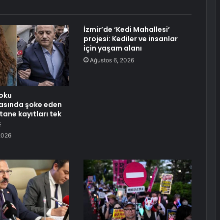
İzmir’de ‘Kedi Mahallesi’
projesi: Kediler ve insanlar
için yaşam alanı
Ağustos 6, 2026
oku
asında şoke eden
tane kayıtları tek
ş
2026