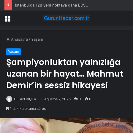
İstanbul’da 128 yeni noktaya daha EDS geliyor
Menü
Anasayfa
/
Yaşam
Yaşam
Şampiyonluktan yalnızlığa
uzanan bir hayat… Mahmut
Demir’in sessiz hikayesi
DİLAN BİÇER
Ağustos 7, 2025
0
0
1 dakika okuma süresi