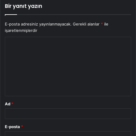
Bir yanıt yazın
E-posta adresiniz yayınlanmayacak.
Gerekli alanlar
*
ile
işaretlenmişlerdir
Y
o
r
u
m
*
Ad
*
E-posta
*