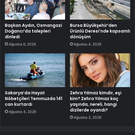
Başkan Aydın, Osmangazi
Bursa Büyükşehir’den
Doğancı’da talepleri
Ürünlü Deresi’nde kapsamlı
dinledi
dönüşüm
Ağustos 6, 2026
Ağustos 4, 2026
Sakarya’da Hayat
Zehra Yılmaz kimdir, eşi
Nöbetçileri Temmuzda 141
kim? Zehra Yılmaz kaç
can kurtardı
yaşında, nereli, hangi
dizilerde oyandı?
Ağustos 4, 2026
Ağustos 3, 2026