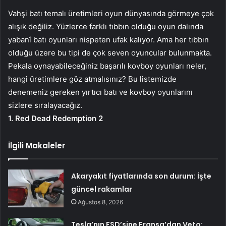
Vahşi batı temalı üretimleri oyun dünyasında görmeye çok
alışık değiliz. Yüzlerce farklı tıbbın olduğu oyun dalında
yabanî batı oyunları nispeten ufak kalıyor. Ama her tıbbın
olduğu üzere bu tipi de çok seven oyuncular bulunmakta.
Pekala oynayabileceğiniz başarılı kovboy oyunları neler,
hangi üretimlere göz atmalısınız? Bu listemizde
denemeniz gereken yırtıcı batı ve kovboy oyunlarını
sizlere sıralayacağız.
1. Red Dead Redemption 2
İlgili Makaleler
Akaryakıt fiyatlarında son durum: İşte
güncel rakamlar
Ağustos 8, 2026
Tesla’nın FSD’sine Fransa’dan Veto: