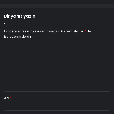
Bir yanıt yazın
E-posta adresiniz yayınlanmayacak.
Gerekli alanlar
*
ile
işaretlenmişlerdir
Y
o
r
u
m
*
Ad
*