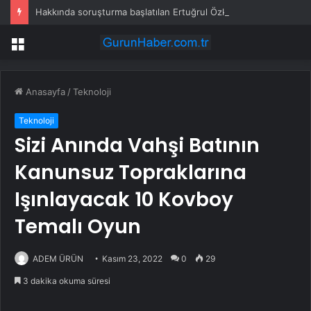
Hakkında soruşturma başlatılan Ertuğrul Özkök yurt dışından dönüyor
Menü
Anasayfa
/
Teknoloji
Teknoloji
Sizi Anında Vahşi Batının
Kanunsuz Topraklarına
Işınlayacak 10 Kovboy
Temalı Oyun
ADEM ÜRÜN
Kasım 23, 2022
0
29
3 dakika okuma süresi