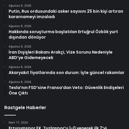
Ağustos 9, 2026
Putin, Rus ordusundaki asker sayısını 25 bin kişi artıran
kararnameyi imzaladı
Ağustos 9, 2026
Hakkında soruşturma başlatılan Ertuğrul Özkök yurt
dışından dönüyor
Ağustos 9, 2026
İran Dışişleri Bakanı Arakçi, Vize Sorunu Nedeniyle
ABD’ye Gidemeyecek
Ağustos 8, 2026
Akaryakıt fiyatlarında son durum: İşte güncel rakamlar
Ağustos 8, 2026
Tesla’nın FSD’sine Fransa’dan Veto: Güvenlik Endişeleri
Öne Çıktı
Rastgele Haberler
Mart 17, 2024
Erzurumspor FK, Tuzlaspor’u 1-0 yenerek ilk 7’yi