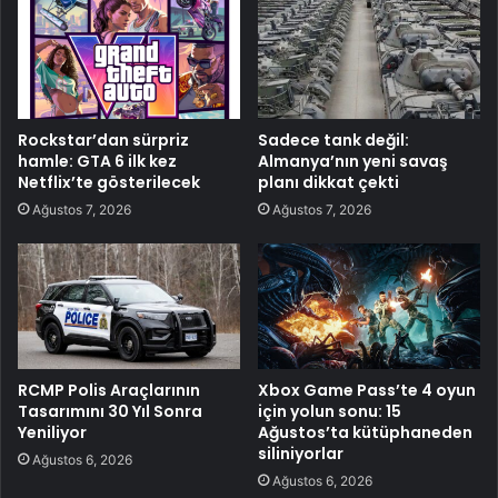
Rockstar’dan sürpriz
Sadece tank değil:
hamle: GTA 6 ilk kez
Almanya’nın yeni savaş
Netflix’te gösterilecek
planı dikkat çekti
Ağustos 7, 2026
Ağustos 7, 2026
RCMP Polis Araçlarının
Xbox Game Pass’te 4 oyun
Tasarımını 30 Yıl Sonra
için yolun sonu: 15
Yeniliyor
Ağustos’ta kütüphaneden
siliniyorlar
Ağustos 6, 2026
Ağustos 6, 2026