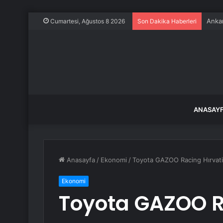
Ankar
Cumartesi, Ağustos 8 2026
Son Dakika Haberleri
ANASAY
Anasayfa
/
Ekonomi
/
Toyota GAZOO Racing Hırvatistan
Ekonomi
Toyota GAZOO R