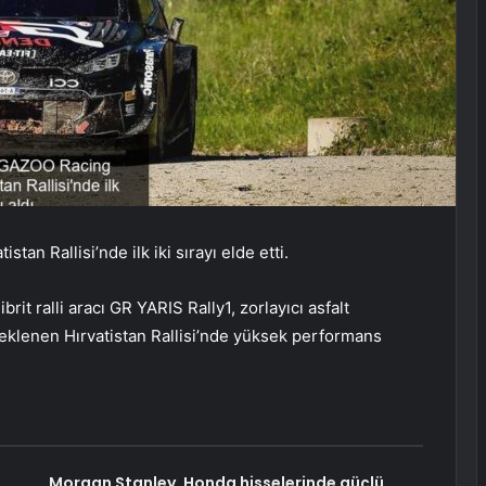
an Rallisi’nde ilk iki sırayı elde etti.
rit ralli aracı GR YARIS Rally1, zorlayıcı asfalt
 eklenen Hırvatistan Rallisi’nde yüksek performans
Morgan Stanley, Honda hisselerinde güçlü