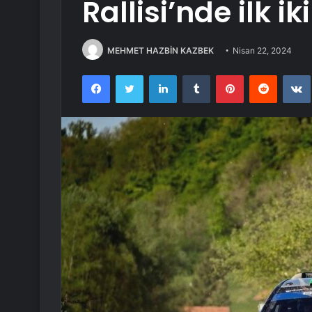
Rallisi’nde ilk ik
MEHMET HAZBİN KAZBEK
Nisan 22, 2024
Facebook
Twitter
LinkedIn
Tumblr
Pinterest
Reddit