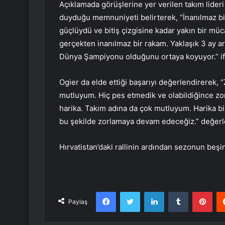
Açıklamada görüşlerine yer verilen takım lideri 
duyduğu memnuniyeti belirterek, “İnanılmaz bi
güçlüydü ve bitiş çizgisine kadar yakın bir mü
gerçekten inanılmaz bir rakam. Yaklaşık 3 ay a
Dünya Şampiyonu olduğunu ortaya koyuyor.” ifa
Ogier da elde ettiği başarıyı değerlendirerek, “
mutluyum. Hiç pes etmedik ve olabildiğince zor
harika. Takım adına da çok mutluyum. Harika b
bu şekilde zorlamaya devam edeceğiz.” değerle
Hırvatistan’daki rallinin ardından sezonun beşi
Facebook
Twitter
LinkedIn
Tumblr
Pint
Paylaş