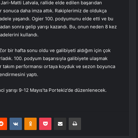
Jari-Matti Latvala, rallide elde edilen başarıdan
r sonuca daha imza attık. Rakiplerimiz de oldukça
cadele yaşandı. Ogier 100. podyumunu elde etti ve bu
radan sonra gelip yarışı kazandı. Bu, onun neden 8 kez
delerini kullandı.
Zor bir hafta sonu oldu ve galibiyeti aldığım için çok
ladık. 100. podyum başarısıyla galibiyete ulaşmak
ir takım performansı ortaya koyduk ve sezon boyunca
ndirmesini yaptı.
nci yarışı 9-12 Mayıs’ta Portekiz’de düzenlenecek.
erest
Reddit
VKontakte
Odnoklassniki
Pocket
E-Posta ile paylaş
Yazdır