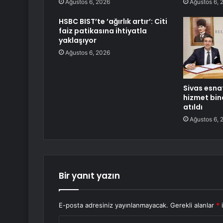
Ağustos 6, 2026
Ağustos 6, 
HSBC BIST’te ’ağırlık artır’: Citi
faiz patikasına ihtiyatla
yaklaşıyor
Ağustos 6, 2026
Sivas esna
hizmet bina
atıldı
Ağustos 6, 
Bir yanıt yazın
E-posta adresiniz yayınlanmayacak.
Gerekli alanlar
*
i