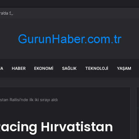
a’da Sağanak Yağış Uyarısı
FA
HABER
EKONOMI
SAĞLIK
TEKNOLOJI
YAŞAM
 Rallisi’nde ilk iki sırayı aldı
acing Hırvatistan