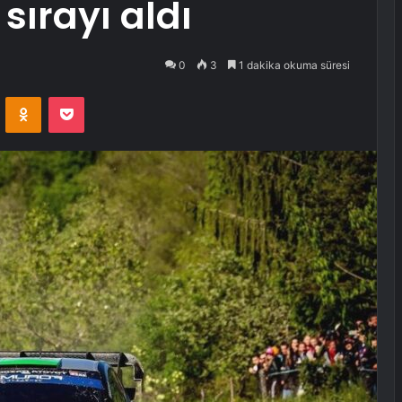
i sırayı aldı
0
3
1 dakika okuma süresi
VKontakte
Odnoklassniki
Pocket