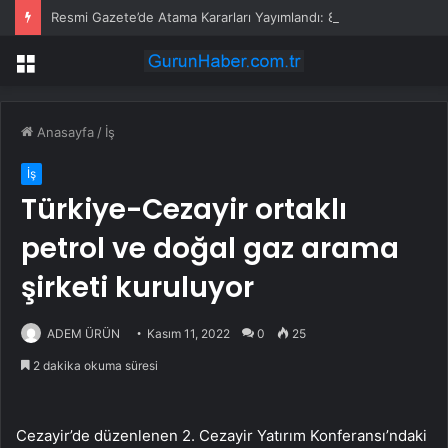
Resmi Gazete’de Atama Kararları Yayımlandı: 8 Üniversiteye Rektör Atandı
Menü
Anasayfa
/
İş
İş
Türkiye-Cezayir ortaklı
petrol ve doğal gaz arama
şirketi kuruluyor
ADEM ÜRÜN
Kasım 11, 2022
0
25
2 dakika okuma süresi
Cezayir’de düzenlenen 2. Cezayir Yatırım Konferansı’ndaki