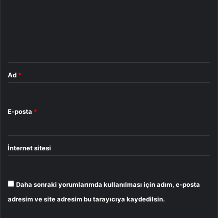
r
u
m
*
Ad
*
E-posta
*
İnternet sitesi
Daha sonraki yorumlarımda kullanılması için adım, e-posta
adresim ve site adresim bu tarayıcıya kaydedilsin.