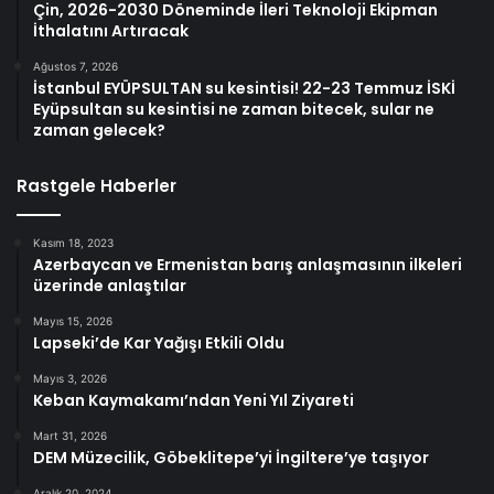
Çin, 2026-2030 Döneminde İleri Teknoloji Ekipman
İthalatını Artıracak
Ağustos 7, 2026
İstanbul EYÜPSULTAN su kesintisi! 22-23 Temmuz İSKİ
Eyüpsultan su kesintisi ne zaman bitecek, sular ne
zaman gelecek?
Rastgele Haberler
Kasım 18, 2023
Azerbaycan ve Ermenistan barış anlaşmasının ilkeleri
üzerinde anlaştılar
Mayıs 15, 2026
Lapseki’de Kar Yağışı Etkili Oldu
Mayıs 3, 2026
Keban Kaymakamı’ndan Yeni Yıl Ziyareti
Mart 31, 2026
DEM Müzecilik, Göbeklitepe’yi İngiltere’ye taşıyor
Aralık 20, 2024