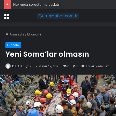
Hakkında soruşturma başlatılan Ertuğrul Özkök yurt dışından dönüyor
Menü
Anasayfa
/
Ekonomi
Ekonomi
Yeni Soma’lar olmasın
DİLAN BİÇER
Mayıs 17, 2026
0
0
Bir dakikadan az