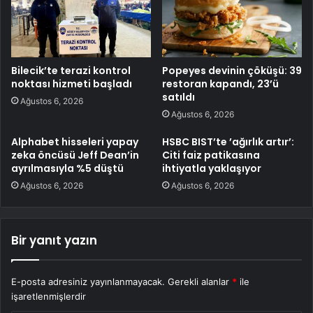
Bilecik’te terazi kontrol
Popeyes devinin çöküşü: 39
noktası hizmeti başladı
restoran kapandı, 23’ü
satıldı
Ağustos 6, 2026
Ağustos 6, 2026
Alphabet hisseleri yapay
HSBC BIST’te ’ağırlık artır’:
zeka öncüsü Jeff Dean’in
Citi faiz patikasına
ayrılmasıyla %5 düştü
ihtiyatla yaklaşıyor
Ağustos 6, 2026
Ağustos 6, 2026
Bir yanıt yazın
E-posta adresiniz yayınlanmayacak.
Gerekli alanlar
*
ile
işaretlenmişlerdir