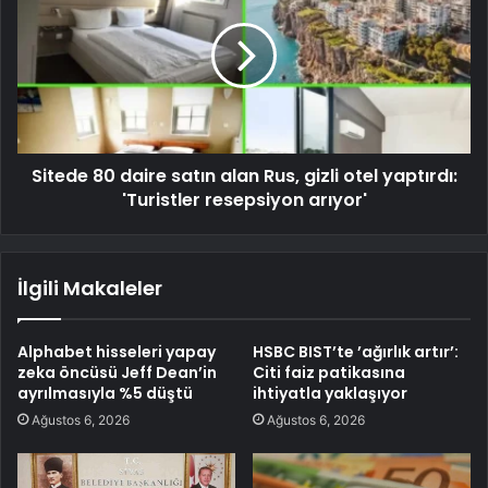
Sitede 80 daire satın alan Rus, gizli otel yaptırdı:
'Turistler resepsiyon arıyor'
İlgili Makaleler
Alphabet hisseleri yapay
HSBC BIST’te ’ağırlık artır’:
zeka öncüsü Jeff Dean’in
Citi faiz patikasına
ayrılmasıyla %5 düştü
ihtiyatla yaklaşıyor
Ağustos 6, 2026
Ağustos 6, 2026