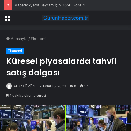
Kapadokya’da Bayram İçin 3650 Görevli
Menü
Anasayfa
/
Ekonomi
Ekonomi
Küresel piyasalarda tahvil
satış dalgası
ADEM ÜRÜN
Eylül 15, 2023
0
17
1 dakika okuma süresi