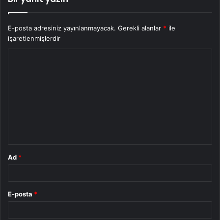
E-posta adresiniz yayınlanmayacak.
Gerekli alanlar
*
ile
işaretlenmişlerdir
Y
o
r
u
m
*
Ad
*
E-posta
*