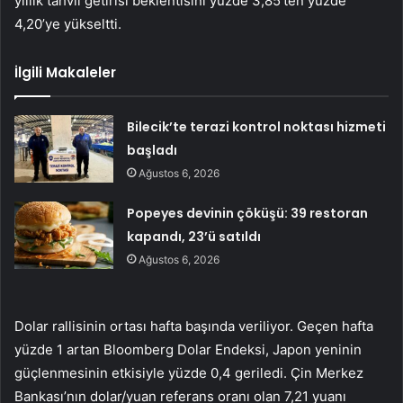
yıllık tahvil getirisi beklentisini yüzde 3,85’ten yüzde
4,20’ye yükseltti.
İlgili Makaleler
Bilecik’te terazi kontrol noktası hizmeti
başladı
Ağustos 6, 2026
Popeyes devinin çöküşü: 39 restoran
kapandı, 23’ü satıldı
Ağustos 6, 2026
Dolar rallisinin ortası hafta başında veriliyor. Geçen hafta
yüzde 1 artan Bloomberg Dolar Endeksi, Japon yeninin
güçlenmesinin etkisiyle yüzde 0,4 geriledi. Çin Merkez
Bankası’nın dolar/yuan referans oranı olan 7,21 yuanı