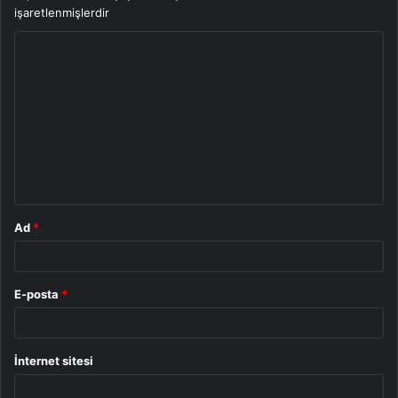
işaretlenmişlerdir
Y
o
r
u
m
*
Ad
*
E-posta
*
İnternet sitesi