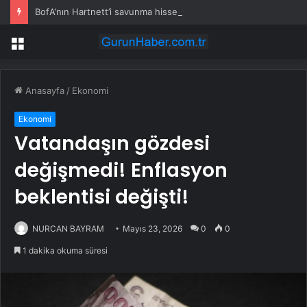
BofA’nın Hartnett’i savunma hisselerine geçişi öneriyor
Menü
Anasayfa
/
Ekonomi
Ekonomi
Vatandaşın gözdesi
değişmedi! Enflasyon
beklentisi değişti!
NURCAN BAYRAM
Mayıs 23, 2026
0
0
1 dakika okuma süresi