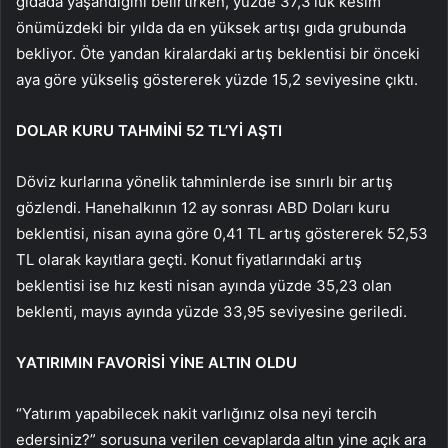
gıdada yaşandığını belirtirken, yüzde 37,3’lük kesim
önümüzdeki bir yılda da en yüksek artışı gıda grubunda
bekliyor. Öte yandan kiralardaki artış beklentisi bir önceki
aya göre yükseliş göstererek yüzde 15,2 seviyesine çıktı.
DOLAR KURU TAHMİNİ 52 TL’Yİ AŞTI
Döviz kurlarına yönelik tahminlerde ise sınırlı bir artış
gözlendi. Hanehalkının 12 ay sonrası ABD Doları kuru
beklentisi, nisan ayına göre 0,41 TL artış göstererek 52,53
TL olarak kayıtlara geçti. Konut fiyatlarındaki artış
beklentisi ise hız kesti nisan ayında yüzde 35,23 olan
beklenti, mayıs ayında yüzde 33,95 seviyesine geriledi.
YATIRIMIN FAVORİSİ YİNE ALTIN OLDU
“Yatırım yapabilecek nakit varlığınız olsa neyi tercih
edersiniz?” sorusuna verilen cevaplarda altın yine açık ara